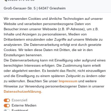
Groß-Gerauer-Str. 5 | 64347 Griesheim
06155 834 88 58
Wir verwenden Cookies und ähnliche Technologien auf unserer
Website und verarbeiten personenbezogene Daten von
Eberstädter Str. 21 | 64319 Pfungstadt
Besucher:innen unserer Webseite (z.B. IP-Adresse), um z.B.
Inhalte und Anzeigen zu personalisieren, Medien von
06157 984 88 55
Drittanbietern einzubinden oder Zugriffe auf unsere Website zu
Öffnungszeiten finden Sie hier:
www.topcoil.de
analysieren. Die Datenverarbeitung erfolgt erst durch gesetzte
Cookies. Wir teilen diese Daten mit Dritten, die wir in den
Newsletter
E-MAIL **
Einstellungen benennen.
Honig
Die Datenverarbeitung kann mit Einwilligung oder aufgrund eines
Daten­schutz­erklärung
berechtigten Interesses erfolgen. Die Zustimmung kann erteilt
Hiermit bestätige ich, dass ich die
gelesen habe.
Meine Einwilligung kann ich jederzeit widerrufen.**
oder abgelehnt werden. Es besteht das Recht, nicht einzuwilligen
und die Einwilligung zu einem späteren Zeitpunkt zu ändern oder
zu widerrufen. Beachten Sie unser
Impressum
und weitere
Abonnieren
Hinweise zur Verwendung personenbezogener Daten in unserer
** Hierbei handelt es sich um ein Pflichtfeld.
Daten­schutz­erklärung
.
Versand
Essenziell
Versandinformation
Externe Medien
Versandkosten nur 4,90€
Funktional