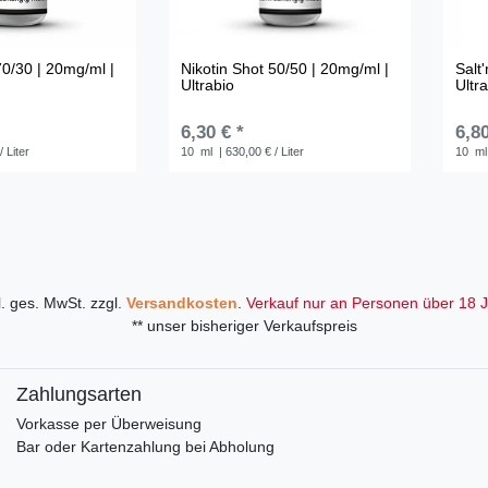
70/30 | 20mg/ml |
Nikotin Shot 50/50 | 20mg/ml |
Salt
Ultrabio
Ultr
6,30 € *
6,80
/ Liter
10
ml
| 630,00 € / Liter
10
ml
l. ges. MwSt. zzgl.
Versandkosten
.
Verkauf nur an Personen über 18 J
** unser bisheriger Verkaufspreis
Zahlungsarten
Vorkasse per Überweisung
Bar oder Kartenzahlung bei Abholung