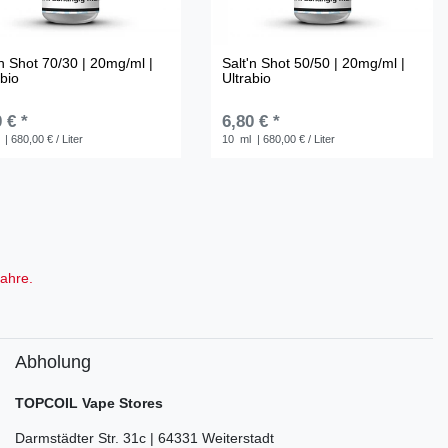
'n Shot 70/30 | 20mg/ml |
Salt'n Shot 50/50 | 20mg/ml |
abio
Ultrabio
 € *
6,80 € *
| 680,00 € / Liter
10
ml
| 680,00 € / Liter
ahre.
Abholung
TOPCOIL Vape Stores
Darmstädter Str. 31c | 64331 Weiterstadt