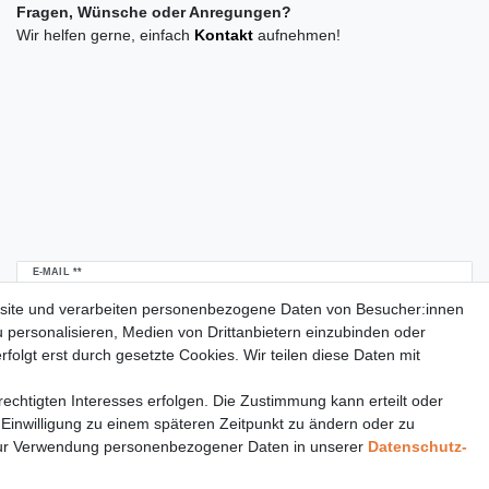
Fragen, Wünsche oder Anregungen?
Wir helfen gerne, einfach
Kontakt
aufnehmen!
Newsletter
E-MAIL **
Honig
site und verarbeiten personenbezogene Daten von Besucher:innen
u personalisieren, Medien von Drittanbietern einzubinden oder
Daten­schutz­erklärung
Hiermit bestätige ich, dass ich die
gelesen habe.
folgt erst durch gesetzte Cookies. Wir teilen diese Daten mit
Meine Einwilligung kann ich jederzeit widerrufen.**
echtigten Interesses erfolgen. Die Zustimmung kann erteilt oder
Abonnieren
 Einwilligung zu einem späteren Zeitpunkt zu ändern oder zu
** Hierbei handelt es sich um ein Pflichtfeld.
ur Verwendung personenbezogener Daten in unserer
Daten­schutz­