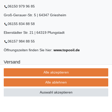
06150 979 96 85
Groß-Gerauer-Str. 5 | 64347 Griesheim
06155 834 88 58
Eberstädter Str. 21 | 64319 Pfungstadt
06157 984 88 55
Öffnungszeiten finden Sie hier:
www.topcoil.de
Versand
Versandinformation
Alle akzeptieren
Versandkosten nur 4,90€
- kostenfrei ab 39€ Warenwert
Alle ablehnen
- nur innerhalb Deutschlands
- mit
Auswahl akzeptieren