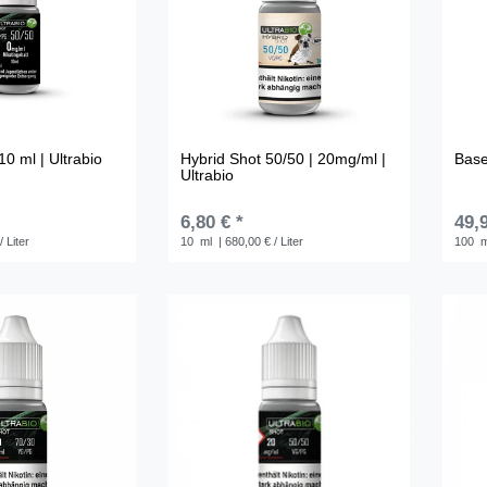
10 ml | Ultrabio
Hybrid Shot 50/50 | 20mg/ml |
Base
Ultrabio
6,80 € *
49,9
/ Liter
10
ml
| 680,00 € / Liter
100
m