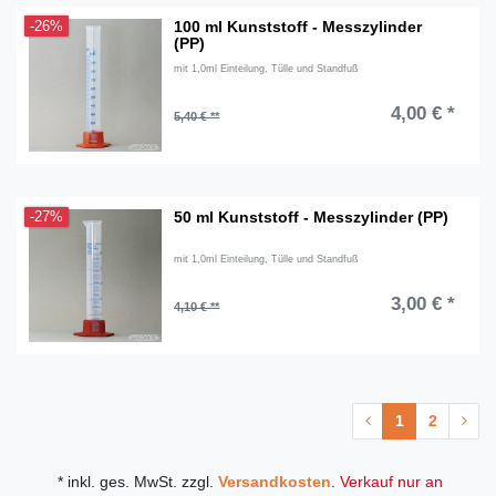
100 ml Kunststoff - Messzylinder
-26%
(PP)
mit 1,0ml Einteilung, Tülle und Standfuß
4,00 € *
5,40 € **
50 ml Kunststoff - Messzylinder (PP)
-27%
mit 1,0ml Einteilung, Tülle und Standfuß
3,00 € *
4,10 € **
1
2
* inkl. ges. MwSt. zzgl.
Versandkosten
.
Verkauf nur an