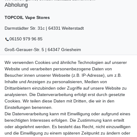
Abholung
TOPCOIL Vape Stores
Darmstädter Str. 31c | 64331 Weiterstadt
06150 979 96 85
Groß-Gerauer-Str. 5 | 64347 Griesheim
06155 834 88 58
Wir verwenden Cookies und ähnliche Technologien auf unserer
Website und verarbeiten personenbezogene Daten von
Eberstädter Str. 21 | 64319 Pfungstadt
Besucher:innen unserer Webseite (z.B. IP-Adresse), um z.B.
Inhalte und Anzeigen zu personalisieren, Medien von
06157 984 88 55
Drittanbietern einzubinden oder Zugriffe auf unsere Website zu
Öffnungszeiten finden Sie hier:
www.topcoil.de
analysieren. Die Datenverarbeitung erfolgt erst durch gesetzte
Cookies. Wir teilen diese Daten mit Dritten, die wir in den
Newsletter
E-MAIL **
Einstellungen benennen.
Honig
Die Datenverarbeitung kann mit Einwilligung oder aufgrund eines
Daten­schutz­erklärung
berechtigten Interesses erfolgen. Die Zustimmung kann erteilt
Hiermit bestätige ich, dass ich die
gelesen habe.
Meine Einwilligung kann ich jederzeit widerrufen.**
oder abgelehnt werden. Es besteht das Recht, nicht einzuwilligen
und die Einwilligung zu einem späteren Zeitpunkt zu ändern oder