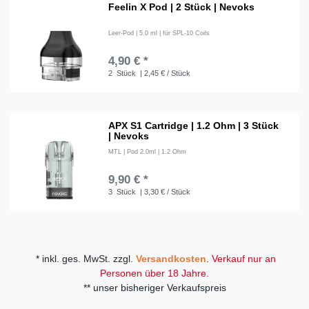
Feelin X Pod | 2 Stück | Nevoks
Leer-Pod | 5.0 ml | für SPL-10 Coils
4,90 € *
2
Stück
| 2,45 € / Stück
APX S1 Cartridge | 1.2 Ohm | 3 Stück
| Nevoks
MTL | Pod 2.0ml | 1.2 Ohm
9,90 € *
3
Stück
| 3,30 € / Stück
* inkl. ges. MwSt. zzgl.
Versandkosten
.
Verkauf nur an
Personen über 18 Jahre.
** unser bisheriger Verkaufspreis