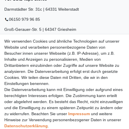
Darmstädter Str. 31c | 64331 Weiterstadt
06150 979 96 85
Groß-Gerauer-Str. 5 | 64347 Griesheim
06155 834 88 58
Wir verwenden Cookies und ähnliche Technologien auf unserer
Website und verarbeiten personenbezogene Daten von
Eberstädter Str. 21 | 64319 Pfungstadt
Besucher:innen unserer Webseite (z.B. IP-Adresse), um z.B.
Inhalte und Anzeigen zu personalisieren, Medien von
06157 984 88 55
Drittanbietern einzubinden oder Zugriffe auf unsere Website zu
Öffnungszeiten finden Sie hier:
www.topcoil.de
analysieren. Die Datenverarbeitung erfolgt erst durch gesetzte
Cookies. Wir teilen diese Daten mit Dritten, die wir in den
Newsletter
E-MAIL **
Einstellungen benennen.
Honig
Die Datenverarbeitung kann mit Einwilligung oder aufgrund eines
Daten­schutz­erklärung
berechtigten Interesses erfolgen. Die Zustimmung kann erteilt
Hiermit bestätige ich, dass ich die
gelesen habe.
Meine Einwilligung kann ich jederzeit widerrufen.**
oder abgelehnt werden. Es besteht das Recht, nicht einzuwilligen
und die Einwilligung zu einem späteren Zeitpunkt zu ändern oder
zu widerrufen. Beachten Sie unser
Impressum
und weitere
Abonnieren
Hinweise zur Verwendung personenbezogener Daten in unserer
** Hierbei handelt es sich um ein Pflichtfeld.
Daten­schutz­erklärung
.