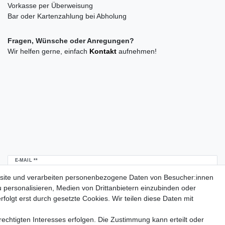
Vorkasse per Überweisung
Bar oder Kartenzahlung bei Abholung
Fragen, Wünsche oder Anregungen?
Wir helfen gerne, einfach
Kontakt
aufnehmen!
Newsletter
E-MAIL **
Honig
site und verarbeiten personenbezogene Daten von Besucher:innen
u personalisieren, Medien von Drittanbietern einzubinden oder
Daten­schutz­erklärung
Hiermit bestätige ich, dass ich die
gelesen habe.
folgt erst durch gesetzte Cookies. Wir teilen diese Daten mit
Meine Einwilligung kann ich jederzeit widerrufen.**
echtigten Interesses erfolgen. Die Zustimmung kann erteilt oder
Abonnieren