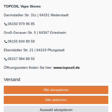
TOPCOIL Vape Stores
Darmstädter Str. 31c | 64331 Weiterstadt
06150 979 96 85
Groß-Gerauer-Str. 5 | 64347 Griesheim
06155 834 88 58
Eberstädter Str. 21 | 64319 Pfungstadt
06157 984 88 55
Öffnungszeiten finden Sie hier:
www.topcoil.de
Versand
Versandinformation
Alle akzeptieren
Versandkosten nur 4,90€
- kostenfrei ab 39€ Warenwert
Alle ablehnen
- nur innerhalb Deutschlands
- mit
Auswahl akzeptieren