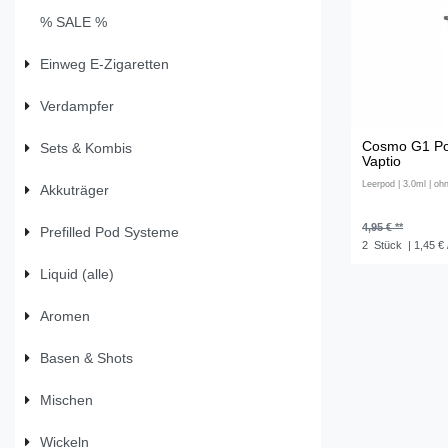
% SALE %
Einweg E-Zigaretten
Verdampfer
Cosmo G1 Pod
Sets & Kombis
Vaptio
Leerpod | 3.0ml | oh
Akkuträger
4,95 € **
Prefilled Pod Systeme
2
Stück
| 1,45 € 
Liquid (alle)
Aromen
Basen & Shots
Mischen
Wickeln