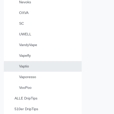
Nevoks
OXVA
SC
UWELL
VandyVape
Vapefly
Vaptio
Vaporesso
VooPoo
ALLE DripTips
510er DripTips