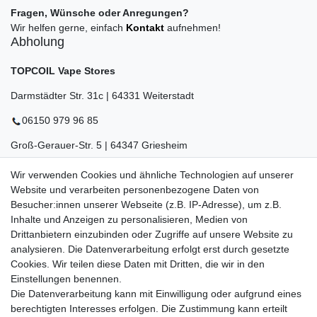
Fragen, Wünsche oder Anregungen?
Wir helfen gerne, einfach
Kontakt
aufnehmen!
Abholung
TOPCOIL Vape Stores
Darmstädter Str. 31c | 64331 Weiterstadt
06150 979 96 85
Groß-Gerauer-Str. 5 | 64347 Griesheim
06155 834 88 58
Wir verwenden Cookies und ähnliche Technologien auf unserer
Website und verarbeiten personenbezogene Daten von
Eberstädter Str. 21 | 64319 Pfungstadt
Besucher:innen unserer Webseite (z.B. IP-Adresse), um z.B.
06157 984 88 55
Inhalte und Anzeigen zu personalisieren, Medien von
Drittanbietern einzubinden oder Zugriffe auf unsere Website zu
Öffnungszeiten finden Sie hier:
www.topcoil.de
analysieren. Die Datenverarbeitung erfolgt erst durch gesetzte
Cookies. Wir teilen diese Daten mit Dritten, die wir in den
Newsletter
E-MAIL **
Einstellungen benennen.
Honig
Die Datenverarbeitung kann mit Einwilligung oder aufgrund eines
Daten­schutz­erklärung
berechtigten Interesses erfolgen. Die Zustimmung kann erteilt
Hiermit bestätige ich, dass ich die
gelesen habe.