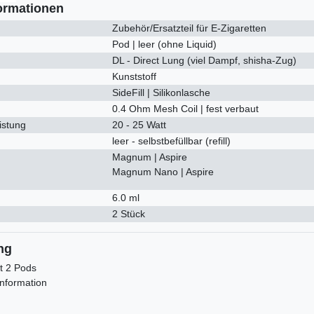
ormationen
Zubehör/Ersatzteil für E-Zigaretten
Pod | leer (ohne Liquid)
DL - Direct Lung (viel Dampf, shisha-Zug)
Kunststoff
SideFill | Silikonlasche
0.4 Ohm Mesh Coil | fest verbaut
istung
20 - 25 Watt
leer - selbstbefüllbar (refill)
Magnum | Aspire
Magnum Nano | Aspire
6.0 ml
2 Stück
ng
t 2 Pods
nformation