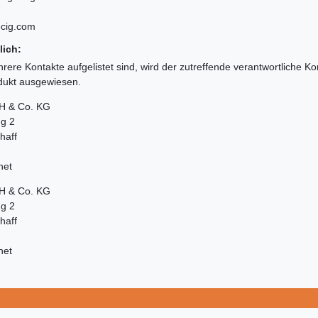
ecig.com
lich:
rere Kontakte aufgelistet sind, wird der zutreffende verantwortliche K
odukt ausgewiesen.
H & Co. KG
ng 2
haff
net
H & Co. KG
ng 2
haff
net