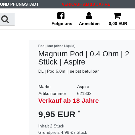
 UND PFUNGSTADT
VERKAUF AB 18 JAHRE
Folge uns
Anmelden
0,00 EUR
Pod | leer (ohne Liquid)
Magnum Pod | 0.4 Ohm | 2
Stück | Aspire
DL | Pod 6.0ml | selbst befüllbar
Marke
Aspire
Artikelnummer
621332
Verkauf ab 18 Jahre
*
9,95 EUR
Inhalt
2
Stück
Grundpreis
4,98 € / Stück