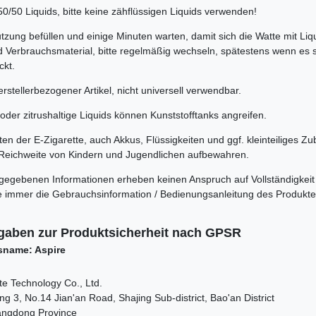
0/50 Liquids, bitte keine zähflüssigen Liquids verwenden!
tzung befüllen und einige Minuten warten, damit sich die Watte mit Liq
d Verbrauchsmaterial, bitte regelmäßig wechseln, spätestens wenn es 
ckt.
rstellerbezogener Artikel, nicht universell verwendbar.
oder zitrushaltige Liquids können Kunststofftanks angreifen.
n der E-Zigarette, auch Akkus, Flüssigkeiten und ggf. kleinteiliges Zu
Reichweite von Kindern und Jugendlichen aufbewahren.
rgegebenen Informationen erheben keinen Anspruch auf Vollständigkeit
itte immer die Gebrauchsinformation / Bedienungsanleitung des Produkt
gaben zur Produktsicherheit nach GPSR
sname: Aspire
e Technology Co., Ltd.
ing 3, No.14 Jian'an Road, Shajing Sub-district, Bao'an District
ngdong Province