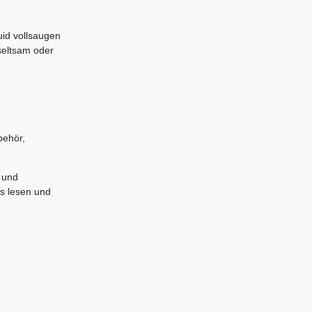
uid vollsaugen
seltsam oder
behör,
 und
es lesen und