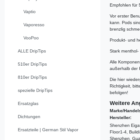
Empfohlen für 5
Vaptio
Vor erster Benu
kann. Pods sin
Vaporesso
brenzlig schme
VooPoo
Produkt- und he
ALLE DripTips
Stark menthol- 
Alle Komponente
510er DripTips
außerhalb der 
810er DripTips
Die hier wiede
Richtigkeit, b
spezielle DripTips
befolgen!
Weitere An
Ersatzglas
Marke/Handel
Dichtungen
Hersteller:
Shenzhen Eigat
Ersatzteile | German Stil Vapor
Floor1-4, Build
Shenzhen, Gua