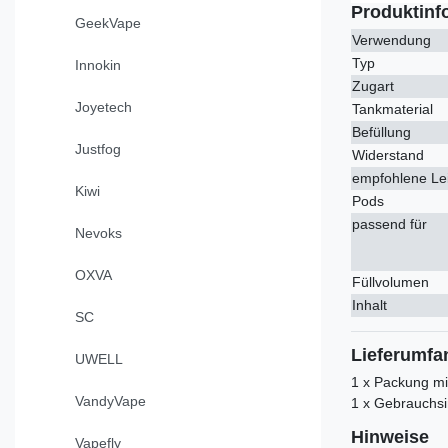
Produktinf
GeekVape
Verwendung
Typ
Innokin
Zugart
Joyetech
Tankmaterial
Befüllung
Justfog
Widerstand
empfohlene Le
Kiwi
Pods
passend für
Nevoks
OXVA
Füllvolumen
Inhalt
SC
Lieferumfa
UWELL
1 x Packung mi
VandyVape
1 x Gebrauchsi
Hinweise
Vapefly