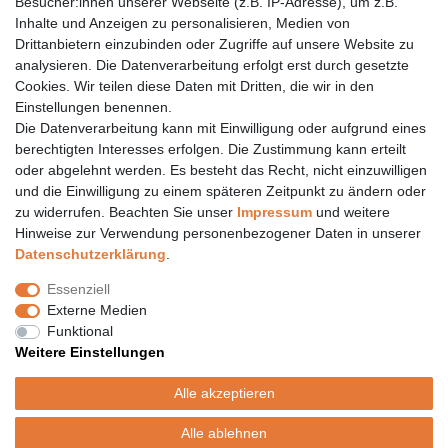
Besucher:innen unserer Webseite (z.B. IP-Adresse), um z.B.
Inhalte und Anzeigen zu personalisieren, Medien von
06157 984 88 55
Drittanbietern einzubinden oder Zugriffe auf unsere Website zu
Öffnungszeiten finden Sie hier:
www.topcoil.de
analysieren. Die Datenverarbeitung erfolgt erst durch gesetzte
Cookies. Wir teilen diese Daten mit Dritten, die wir in den
Newsletter
E-MAIL **
Einstellungen benennen.
Honig
Die Datenverarbeitung kann mit Einwilligung oder aufgrund eines
Daten­schutz­erklärung
berechtigten Interesses erfolgen. Die Zustimmung kann erteilt
Hiermit bestätige ich, dass ich die
gelesen habe.
Meine Einwilligung kann ich jederzeit widerrufen.**
oder abgelehnt werden. Es besteht das Recht, nicht einzuwilligen
und die Einwilligung zu einem späteren Zeitpunkt zu ändern oder
zu widerrufen. Beachten Sie unser
Impressum
und weitere
Abonnieren
Hinweise zur Verwendung personenbezogener Daten in unserer
** Hierbei handelt es sich um ein Pflichtfeld.
Daten­schutz­erklärung
.
Versand
Essenziell
Versandinformation
Externe Medien
Versandkosten nur 4,90€
Funktional
- kostenfrei ab 39€ Warenwert
Weitere Einstellungen
- nur innerhalb Deutschlands
- mit
Alle akzeptieren
Alle ablehnen
© Copyright 2020 Topcoil Jennifer Haas. Alle Rechte vorbehalten.