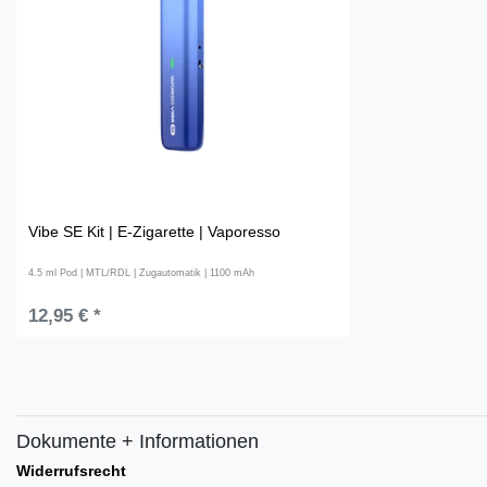
Vibe SE Kit | E-Zigarette | Vaporesso
4.5 ml Pod | MTL/RDL | Zugautomatik | 1100 mAh
12,95 € *
Dokumente + Informationen
Widerrufsrecht