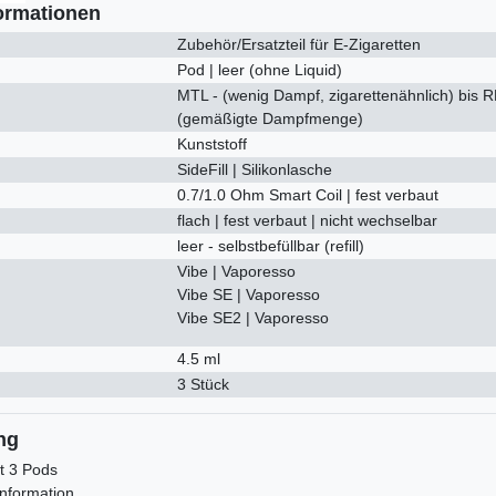
ormationen
Zubehör/Ersatzteil für E-Zigaretten
Pod | leer (ohne Liquid)
MTL - (wenig Dampf, zigarettenähnlich) bis R
(gemäßigte Dampfmenge)
Kunststoff
SideFill | Silikonlasche
0.7/1.0 Ohm Smart Coil | fest verbaut
flach | fest verbaut | nicht wechselbar
leer - selbstbefüllbar (refill)
Vibe | Vaporesso
Vibe SE | Vaporesso
Vibe SE2 | Vaporesso
4.5 ml
3 Stück
ng
t 3 Pods
nformation