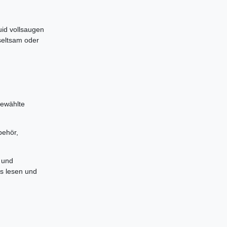
uid vollsaugen
seltsam oder
gewählte
behör,
 und
es lesen und