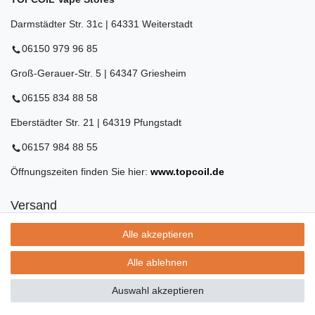
Darmstädter Str. 31c | 64331 Weiterstadt
06150 979 96 85
Groß-Gerauer-Str. 5 | 64347 Griesheim
06155 834 88 58
Eberstädter Str. 21 | 64319 Pfungstadt
06157 984 88 55
Öffnungszeiten finden Sie hier:
www.topcoil.de
Versand
Versandinformation
Alle akzeptieren
Versandkosten nur 4,90€
- kostenfrei ab 39€ Warenwert
Alle ablehnen
- nur innerhalb Deutschlands
- mit
Auswahl akzeptieren