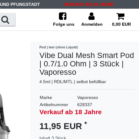
 UND PFUNGSTADT
VERKAUF AB 18 JAHRE
Folge uns
Anmelden
0,00 EUR
Pod | leer (ohne Liquid)
Vibe Dual Mesh Smart Pod
| 0.7/1.0 Ohm | 3 Stück |
Vaporesso
4.5ml | RDL/MTL | selbst befüllbar
Marke
Vaporesso
Artikelnummer
628337
Verkauf ab 18 Jahre
*
11,95 EUR
Inhalt
3
Stück