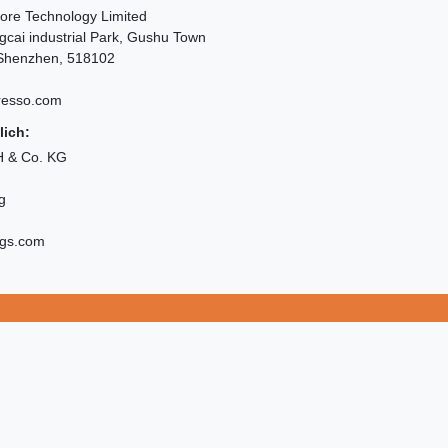
re Technology Limited
gcai industrial Park, Gushu Town
,Shenzhen, 518102
resso.com
lich:
 & Co. KG
g
igs.com