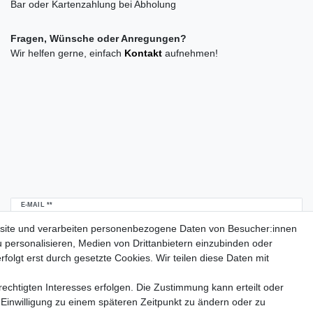
Bar oder Kartenzahlung bei Abholung
Fragen, Wünsche oder Anregungen?
Wir helfen gerne, einfach
Kontakt
aufnehmen!
Newsletter
E-MAIL **
Honig
site und verarbeiten personenbezogene Daten von Besucher:innen
u personalisieren, Medien von Drittanbietern einzubinden oder
Daten­schutz­erklärung
Hiermit bestätige ich, dass ich die
gelesen habe.
folgt erst durch gesetzte Cookies. Wir teilen diese Daten mit
Meine Einwilligung kann ich jederzeit widerrufen.**
echtigten Interesses erfolgen. Die Zustimmung kann erteilt oder
Abonnieren
 Einwilligung zu einem späteren Zeitpunkt zu ändern oder zu
** Hierbei handelt es sich um ein Pflichtfeld.