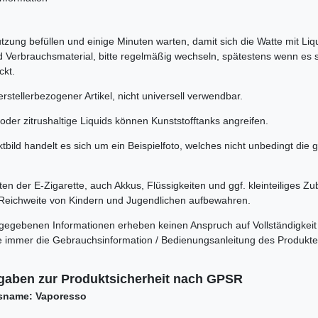
tzung befüllen und einige Minuten warten, damit sich die Watte mit Liq
d Verbrauchsmaterial, bitte regelmäßig wechseln, spätestens wenn es 
ckt.
rstellerbezogener Artikel, nicht universell verwendbar.
oder zitrushaltige Liquids können Kunststofftanks angreifen.
bild handelt es sich um ein Beispielfoto, welches nicht unbedingt die 
n der E-Zigarette, auch Akkus, Flüssigkeiten und ggf. kleinteiliges Zu
Reichweite von Kindern und Jugendlichen aufbewahren.
rgegebenen Informationen erheben keinen Anspruch auf Vollständigkeit
itte immer die Gebrauchsinformation / Bedienungsanleitung des Produkt
gaben zur Produktsicherheit nach GPSR
sname: Vaporesso