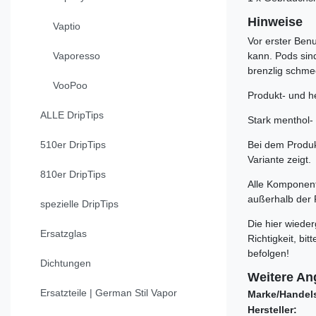
Hinweise
Vaptio
Vor erster Benu
Vaporesso
kann. Pods sin
brenzlig schme
VooPoo
Produkt- und he
ALLE DripTips
Stark menthol- 
510er DripTips
Bei dem Produkt
Variante zeigt.
810er DripTips
Alle Komponente
außerhalb der 
spezielle DripTips
Die hier wiede
Ersatzglas
Richtigkeit, b
befolgen!
Dichtungen
Weitere An
Ersatzteile | German Stil Vapor
Marke/Handel
Hersteller: