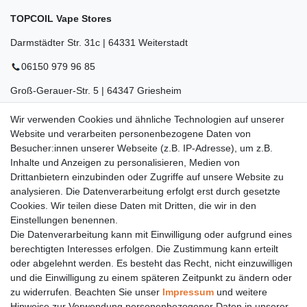
TOPCOIL Vape Stores
Darmstädter Str. 31c | 64331 Weiterstadt
06150 979 96 85
Groß-Gerauer-Str. 5 | 64347 Griesheim
06155 834 88 58
Wir verwenden Cookies und ähnliche Technologien auf unserer
Website und verarbeiten personenbezogene Daten von
Eberstädter Str. 21 | 64319 Pfungstadt
Besucher:innen unserer Webseite (z.B. IP-Adresse), um z.B.
06157 984 88 55
Inhalte und Anzeigen zu personalisieren, Medien von
Drittanbietern einzubinden oder Zugriffe auf unsere Website zu
Öffnungszeiten finden Sie hier:
www.topcoil.de
analysieren. Die Datenverarbeitung erfolgt erst durch gesetzte
Cookies. Wir teilen diese Daten mit Dritten, die wir in den
Newsletter
E-MAIL **
Einstellungen benennen.
Honig
Die Datenverarbeitung kann mit Einwilligung oder aufgrund eines
Daten­schutz­erklärung
berechtigten Interesses erfolgen. Die Zustimmung kann erteilt
Hiermit bestätige ich, dass ich die
gelesen habe.
Meine Einwilligung kann ich jederzeit widerrufen.**
oder abgelehnt werden. Es besteht das Recht, nicht einzuwilligen
und die Einwilligung zu einem späteren Zeitpunkt zu ändern oder
zu widerrufen. Beachten Sie unser
Impressum
und weitere
Abonnieren
Hinweise zur Verwendung personenbezogener Daten in unserer