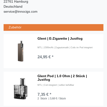
22761 Hamburg
Deutschland
service@innocigs.com
Zubehör
Glent | E-Zigarette | Justfog
MTL | 1500mAh | Zugautomatik | Coils im Pod integriert
24,95 € *
Glent Pod | 1.0 Ohm | 2 Stück |
Justfog
MTL | Coil integriert | selbst befüllbar
7,35 € *
2
Stück
| 3,68 € / Stück