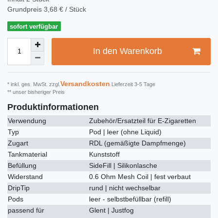
Grundpreis
3,68 € / Stück
sofort verfügbar
In den Warenkorb
Versandkosten
* inkl. ges. MwSt. zzgl.
Lieferzeit 3-5 Tage
** unser bisheriger Preis
Produktinformationen
Verwendung
Zubehör/Ersatzteil für E-Zigaretten
Typ
Pod | leer (ohne Liquid)
Zugart
RDL (gemäßigte Dampfmenge)
Tankmaterial
Kunststoff
Befüllung
SideFill | Silikonlasche
Widerstand
0.6 Ohm Mesh Coil | fest verbaut
DripTip
rund | nicht wechselbar
Pods
leer - selbstbefüllbar (refill)
passend für
Glent | Justfog