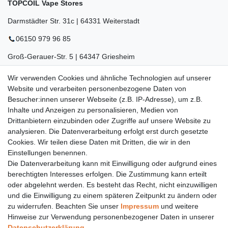
TOPCOIL Vape Stores
Darmstädter Str. 31c | 64331 Weiterstadt
06150 979 96 85
Groß-Gerauer-Str. 5 | 64347 Griesheim
06155 834 88 58
Wir verwenden Cookies und ähnliche Technologien auf unserer
Website und verarbeiten personenbezogene Daten von
Eberstädter Str. 21 | 64319 Pfungstadt
Besucher:innen unserer Webseite (z.B. IP-Adresse), um z.B.
06157 984 88 55
Inhalte und Anzeigen zu personalisieren, Medien von
Drittanbietern einzubinden oder Zugriffe auf unsere Website zu
Öffnungszeiten finden Sie hier:
www.topcoil.de
analysieren. Die Datenverarbeitung erfolgt erst durch gesetzte
Cookies. Wir teilen diese Daten mit Dritten, die wir in den
Newsletter
E-MAIL **
Einstellungen benennen.
Honig
Die Datenverarbeitung kann mit Einwilligung oder aufgrund eines
Daten­schutz­erklärung
berechtigten Interesses erfolgen. Die Zustimmung kann erteilt
Hiermit bestätige ich, dass ich die
gelesen habe.
Meine Einwilligung kann ich jederzeit widerrufen.**
oder abgelehnt werden. Es besteht das Recht, nicht einzuwilligen
und die Einwilligung zu einem späteren Zeitpunkt zu ändern oder
zu widerrufen. Beachten Sie unser
Impressum
und weitere
Abonnieren
Hinweise zur Verwendung personenbezogener Daten in unserer
** Hierbei handelt es sich um ein Pflichtfeld.
Daten­schutz­erklärung
.