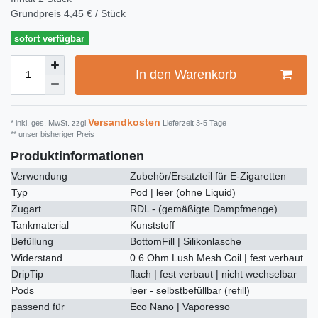
Grundpreis
4,45 € / Stück
sofort verfügbar
In den Warenkorb
Versandkosten
* inkl. ges. MwSt. zzgl.
Lieferzeit 3-5 Tage
** unser bisheriger Preis
Produktinformationen
Verwendung
Zubehör/Ersatzteil für E-Zigaretten
Typ
Pod | leer (ohne Liquid)
Zugart
RDL - (gemäßigte Dampfmenge)
Tankmaterial
Kunststoff
Befüllung
BottomFill | Silikonlasche
Widerstand
0.6 Ohm Lush Mesh Coil | fest verbaut
DripTip
flach | fest verbaut | nicht wechselbar
Pods
leer - selbstbefüllbar (refill)
passend für
Eco Nano | Vaporesso