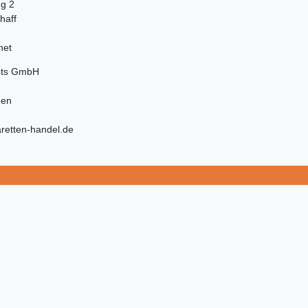
ng 2
haff
net
pts GmbH
hen
retten-handel.de