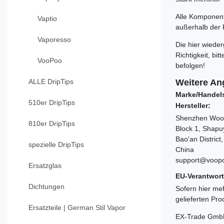
Alle Komponente
Vaptio
außerhalb der 
Vaporesso
Die hier wiede
Richtigkeit, b
VooPoo
befolgen!
ALLE DripTips
Weitere An
Marke/Handel
510er DripTips
Hersteller:
Shenzhen Wood
810er DripTips
Block 1, Shapu
Bao'an Distric
spezielle DripTips
China
support@voop
Ersatzglas
EU-Verantwort
Dichtungen
Sofern hier meh
gelieferten Pr
Ersatzteile | German Stil Vapor
EX-Trade Gmb