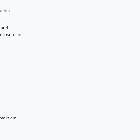
behör,
 und
es lesen und
ontakt am