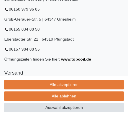
06150 979 96 85
Groß-Gerauer-Str. 5 | 64347 Griesheim
06155 834 88 58
Eberstädter Str. 21 | 64319 Pfungstadt
06157 984 88 55
Öffnungszeiten finden Sie hier:
www.topcoil.de
Versand
Versandinformation
Alle akzeptieren
Versandkosten nur 4,90€
- kostenfrei ab 39€ Warenwert
Alle ablehnen
- nur innerhalb Deutschlands
- mit
Auswahl akzeptieren