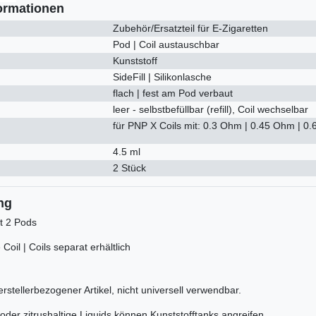
ormationen
Zubehör/Ersatzteil für E-Zigaretten
Pod | Coil austauschbar
Kunststoff
SideFill | Silikonlasche
flach | fest am Pod verbaut
leer - selbstbefüllbar (refill), Coil wechselbar
für PNP X Coils mit: 0.3 Ohm | 0.45 Ohm | 0
4.5 ml
2 Stück
ng
t 2 Pods
Coil | Coils separat erhältlich
rstellerbezogener Artikel, nicht universell verwendbar.
oder zitrushaltige Liquids können Kunststofftanks angreifen.