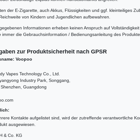
n der E-Zigarette, auch Akkus, Flüssigkeiten und ggf. kleinteiliges Zu
Reichweite von Kindern und Jugendlichen aufbewahren.
rgegebenen Informationen erheben keinen Anspruch auf Vollständigkeit
itte immer die Gebrauchsinformation / Bedienungsanleitung des Produkt
gaben zur Produktsicherheit nach GPSR
sname: Voopoo
y Vapes Technology Co., Ltd.
yangyong Industry Park, Songgang,
t, Shenzhen, Guangdong
oo.com
lich:
rere Kontakte aufgelistet sind, wird der zutreffende verantwortliche K
odukt ausgewiesen.
H & Co. KG