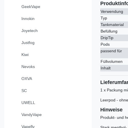
Produktinf
GeekVape
Verwendung
Typ
Innokin
Tankmaterial
Joyetech
Befüllung
DripTip
Justfog
Pods
passend für
Kiwi
Füllvolumen
Nevoks
Inhalt
OXVA
Lieferumfa
1 x Packung mi
SC
Leerpod - ohne 
UWELL
Hinweise
VandyVape
Produkt- und he
Vapefly
Stark menthol- 