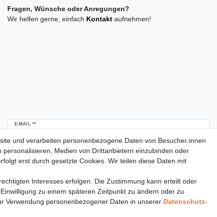
Fragen, Wünsche oder Anregungen?
Wir helfen gerne, einfach
Kontakt
aufnehmen!
Newsletter
E-MAIL **
Honig
site und verarbeiten personenbezogene Daten von Besucher:innen
u personalisieren, Medien von Drittanbietern einzubinden oder
Daten­schutz­erklärung
Hiermit bestätige ich, dass ich die
gelesen habe.
folgt erst durch gesetzte Cookies. Wir teilen diese Daten mit
Meine Einwilligung kann ich jederzeit widerrufen.**
echtigten Interesses erfolgen. Die Zustimmung kann erteilt oder
Abonnieren
 Einwilligung zu einem späteren Zeitpunkt zu ändern oder zu
** Hierbei handelt es sich um ein Pflichtfeld.
ur Verwendung personenbezogener Daten in unserer
Daten­schutz­