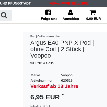
 UND PFUNGSTADT
VERKAUF AB 18 JAHRE
Folge uns
Anmelden
0,00 EUR
Pod | Coil austauschbar
Argus E40 PNP X Pod |
ohne Coil | 2 Stück |
Voopoo
für PNP X Coils
Marke
Voopoo
Artikelnummer
620519
Verkauf ab 18 Jahre
*
6,95 EUR
Inhalt
2
Stück