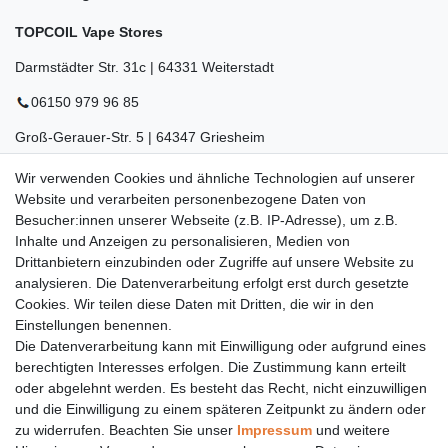
TOPCOIL Vape Stores
Darmstädter Str. 31c | 64331 Weiterstadt
06150 979 96 85
Groß-Gerauer-Str. 5 | 64347 Griesheim
06155 834 88 58
Wir verwenden Cookies und ähnliche Technologien auf unserer
Website und verarbeiten personenbezogene Daten von
Eberstädter Str. 21 | 64319 Pfungstadt
Besucher:innen unserer Webseite (z.B. IP-Adresse), um z.B.
Inhalte und Anzeigen zu personalisieren, Medien von
06157 984 88 55
Drittanbietern einzubinden oder Zugriffe auf unsere Website zu
Öffnungszeiten finden Sie hier:
www.topcoil.de
analysieren. Die Datenverarbeitung erfolgt erst durch gesetzte
Cookies. Wir teilen diese Daten mit Dritten, die wir in den
Newsletter
E-MAIL **
Einstellungen benennen.
Honig
Die Datenverarbeitung kann mit Einwilligung oder aufgrund eines
Daten­schutz­erklärung
berechtigten Interesses erfolgen. Die Zustimmung kann erteilt
Hiermit bestätige ich, dass ich die
gelesen habe.
Meine Einwilligung kann ich jederzeit widerrufen.**
oder abgelehnt werden. Es besteht das Recht, nicht einzuwilligen
und die Einwilligung zu einem späteren Zeitpunkt zu ändern oder
zu widerrufen. Beachten Sie unser
Impressum
und weitere
Abonnieren