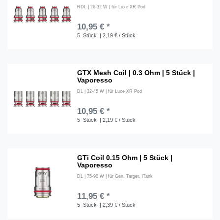
RDL | 26-32 W | für Luxe XR Pod
10,95 € *
5
Stück
| 2,19 € / Stück
GTX Mesh Coil | 0.3 Ohm | 5 Stück |
Vaporesso
DL | 32-45 W | für Luxe XR Pod
10,95 € *
5
Stück
| 2,19 € / Stück
GTi Coil 0.15 Ohm | 5 Stück |
Vaporesso
DL | 75-90 W | für Gen, Target, iTank
11,95 € *
5
Stück
| 2,39 € / Stück