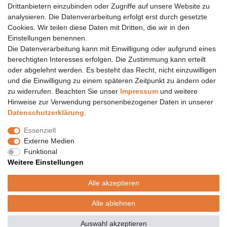
Drittanbietern einzubinden oder Zugriffe auf unsere Website zu
Öffnungszeiten finden Sie hier:
www.topcoil.de
analysieren. Die Datenverarbeitung erfolgt erst durch gesetzte
Cookies. Wir teilen diese Daten mit Dritten, die wir in den
Newsletter
E-MAIL **
Einstellungen benennen.
Honig
Die Datenverarbeitung kann mit Einwilligung oder aufgrund eines
Daten­schutz­erklärung
berechtigten Interesses erfolgen. Die Zustimmung kann erteilt
Hiermit bestätige ich, dass ich die
gelesen habe.
Meine Einwilligung kann ich jederzeit widerrufen.**
oder abgelehnt werden. Es besteht das Recht, nicht einzuwilligen
und die Einwilligung zu einem späteren Zeitpunkt zu ändern oder
zu widerrufen. Beachten Sie unser
Impressum
und weitere
Abonnieren
Hinweise zur Verwendung personenbezogener Daten in unserer
** Hierbei handelt es sich um ein Pflichtfeld.
Daten­schutz­erklärung
.
Versand
Essenziell
Versandinformation
Externe Medien
Versandkosten nur 4,90€
Funktional
- kostenfrei ab 39€ Warenwert
Weitere Einstellungen
- nur innerhalb Deutschlands
- mit
Alle akzeptieren
Alle ablehnen
© Copyright 2020 Topcoil Jennifer Haas. Alle Rechte vorbehalten.
Auswahl akzeptieren