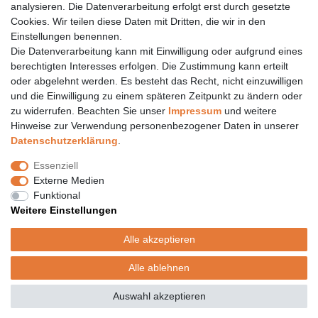
Öffnungszeiten finden Sie hier:
www.topcoil.de
analysieren. Die Datenverarbeitung erfolgt erst durch gesetzte
Cookies. Wir teilen diese Daten mit Dritten, die wir in den
Newsletter
E-MAIL **
Einstellungen benennen.
Honig
Die Datenverarbeitung kann mit Einwilligung oder aufgrund eines
Daten­schutz­erklärung
berechtigten Interesses erfolgen. Die Zustimmung kann erteilt
Hiermit bestätige ich, dass ich die
gelesen habe.
Meine Einwilligung kann ich jederzeit widerrufen.**
oder abgelehnt werden. Es besteht das Recht, nicht einzuwilligen
und die Einwilligung zu einem späteren Zeitpunkt zu ändern oder
zu widerrufen. Beachten Sie unser
Impressum
und weitere
Abonnieren
Hinweise zur Verwendung personenbezogener Daten in unserer
** Hierbei handelt es sich um ein Pflichtfeld.
Daten­schutz­erklärung
.
Versand
Essenziell
Versandinformation
Externe Medien
Versandkosten nur 4,90€
Funktional
- kostenfrei ab 39€ Warenwert
Weitere Einstellungen
- nur innerhalb Deutschlands
- mit
Alle akzeptieren
Alle ablehnen
© Copyright 2020 Topcoil Jennifer Haas. Alle Rechte vorbehalten.
Auswahl akzeptieren