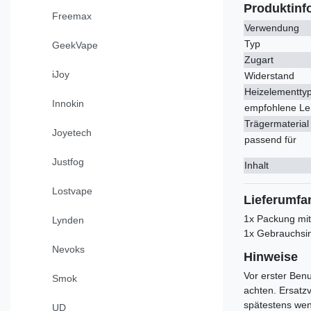
Produktinf
Freemax
Verwendung
Typ
GeekVape
Zugart
iJoy
Widerstand
Heizelementty
Innokin
empfohlene Le
Trägermaterial
Joyetech
passend für
Justfog
Inhalt
Lostvape
Lieferumfa
1x Packung mi
Lynden
1x Gebrauchsi
Nevoks
Hinweise
Vor erster Benu
Smok
achten. Ersatz
spätestens wen
UD