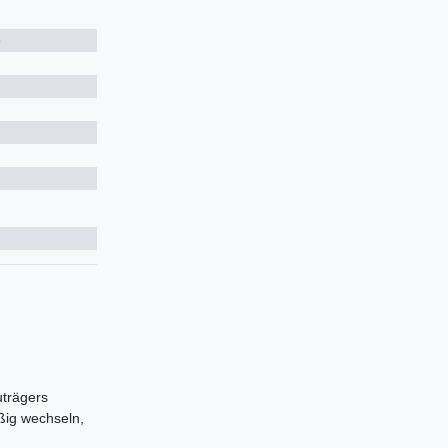
e
uträgers
ßig wechseln,