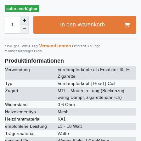
sofort verfügbar
In den Warenkorb
Versandkosten
* inkl. ges. MwSt. zzgl.
Lieferzeit 3-5 Tage
** unser bisheriger Preis
Produktinformationen
Verwendung
Verdampferköpfe als Ersatzteil für E-
Zigarette
Typ
Verdampferkopf | Head | Coil
Zugart
MTL - Mouth to Lung (Backenzug,
wenig Dampf, zigarettenähnlich)
Widerstand
0.6 Ohm
Heizelementtyp
Mesh
Heizdrahtmaterial
KA1
empfohlene Leistung
13 - 18 Watt
Trägermaterial
Watte
passend für
Wenax Stylus | GeekVape