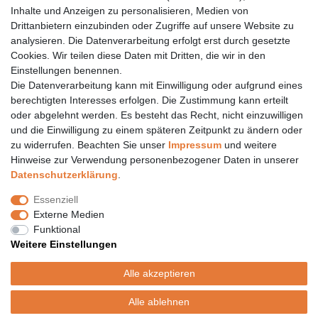
Inhalte und Anzeigen zu personalisieren, Medien von
06157 984 88 55
Drittanbietern einzubinden oder Zugriffe auf unsere Website zu
Öffnungszeiten finden Sie hier:
www.topcoil.de
analysieren. Die Datenverarbeitung erfolgt erst durch gesetzte
Cookies. Wir teilen diese Daten mit Dritten, die wir in den
Newsletter
E-MAIL **
Einstellungen benennen.
Honig
Die Datenverarbeitung kann mit Einwilligung oder aufgrund eines
Daten­schutz­erklärung
berechtigten Interesses erfolgen. Die Zustimmung kann erteilt
Hiermit bestätige ich, dass ich die
gelesen habe.
Meine Einwilligung kann ich jederzeit widerrufen.**
oder abgelehnt werden. Es besteht das Recht, nicht einzuwilligen
und die Einwilligung zu einem späteren Zeitpunkt zu ändern oder
zu widerrufen. Beachten Sie unser
Impressum
und weitere
Abonnieren
Hinweise zur Verwendung personenbezogener Daten in unserer
** Hierbei handelt es sich um ein Pflichtfeld.
Daten­schutz­erklärung
.
Versand
Essenziell
Versandinformation
Externe Medien
Versandkosten nur 4,90€
Funktional
- kostenfrei ab 39€ Warenwert
Weitere Einstellungen
- nur innerhalb Deutschlands
- mit
Alle akzeptieren
Alle ablehnen
© Copyright 2020 Topcoil Jennifer Haas. Alle Rechte vorbehalten.