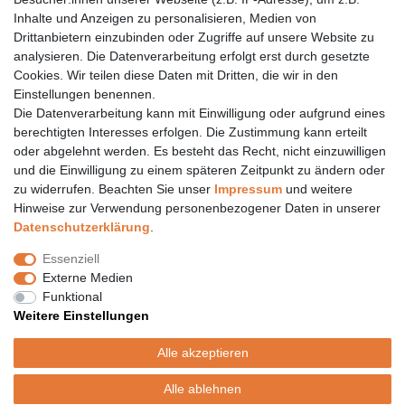
06157 984 88 55
Inhalte und Anzeigen zu personalisieren, Medien von
Drittanbietern einzubinden oder Zugriffe auf unsere Website zu
Öffnungszeiten finden Sie hier:
www.topcoil.de
analysieren. Die Datenverarbeitung erfolgt erst durch gesetzte
Cookies. Wir teilen diese Daten mit Dritten, die wir in den
Newsletter
E-MAIL **
Einstellungen benennen.
Honig
Die Datenverarbeitung kann mit Einwilligung oder aufgrund eines
Daten­schutz­erklärung
berechtigten Interesses erfolgen. Die Zustimmung kann erteilt
Hiermit bestätige ich, dass ich die
gelesen habe.
Meine Einwilligung kann ich jederzeit widerrufen.**
oder abgelehnt werden. Es besteht das Recht, nicht einzuwilligen
und die Einwilligung zu einem späteren Zeitpunkt zu ändern oder
zu widerrufen. Beachten Sie unser
Impressum
und weitere
Abonnieren
Hinweise zur Verwendung personenbezogener Daten in unserer
** Hierbei handelt es sich um ein Pflichtfeld.
Daten­schutz­erklärung
.
Versand
Essenziell
Versandinformation
Externe Medien
Versandkosten nur 4,90€
Funktional
- kostenfrei ab 39€ Warenwert
Weitere Einstellungen
- nur innerhalb Deutschlands
- mit
Alle akzeptieren
Alle ablehnen
© Copyright 2020 Topcoil Jennifer Haas. Alle Rechte vorbehalten.