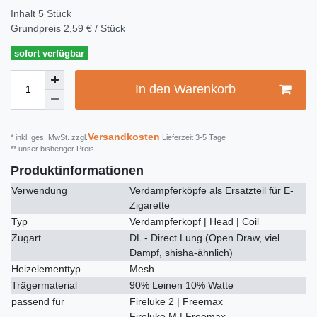
Inhalt
5
Stück
Grundpreis
2,59 € / Stück
sofort verfügbar
In den Warenkorb
Versandkosten
* inkl. ges. MwSt. zzgl.
Lieferzeit 3-5 Tage
** unser bisheriger Preis
Produktinformationen
Verwendung
Verdampferköpfe als Ersatzteil für E-
Zigarette
Typ
Verdampferkopf | Head | Coil
Zugart
DL - Direct Lung (Open Draw, viel
Dampf, shisha-ähnlich)
Heizelementtyp
Mesh
Trägermaterial
90% Leinen 10% Watte
passend für
Fireluke 2 | Freemax
Fireluke M | Freemax