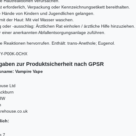
he Hautreaktionen verursachen.
Rat erforderlich, Verpackung oder Kennzeichnungsetikett bereithalten.
die Hände von Kindern und Jugendlichen gelangen.
mit der Haut: Mit viel Wasser waschen.
 oder -ausschlag: Ärztlichen Rat einholen / ärztliche Hilfe hinzuziehen.
er einer anerkannten Abfallentsorgungsanlage zuführen.
e Reaktionen hervorrufen. Enthält:
trans-Anethole; Eugenol.
Y-P00K-0CHX
gaben zur Produktsicherheit nach GPSR
sname: Vampire Vape
ouse Ltd
ackburn
0RW
m
arehouse.co.uk
lich:
e 7