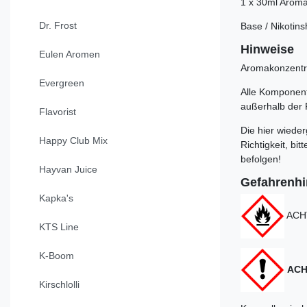
1 x 30ml Aroma
Dr. Frost
Base / Nikotin
Hinweise
Eulen Aromen
Aromakonzentra
Evergreen
Alle Komponente
außerhalb der 
Flavorist
Die hier wiede
Happy Club Mix
Richtigkeit, b
befolgen!
Hayvan Juice
Gefahrenh
Kapka's
ACHT
KTS Line
K-Boom
ACH
Kirschlolli