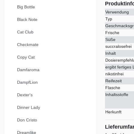
Produktinf
Big Bottle
Verwendung
Typ
Black Note
Geschmacksgr
Cat Club
Frische
Süße
Checkmate
succralosefrei
Inhalt
Copy Cat
Dosierempfehl
ergibt fertiges 
Damfaroma
nikotinfrei
Reifezeit
DampfLion
Flasche
Inhaltsstoffe
Dexter's
Dinner Lady
Herkunft
Don Cristo
Lieferumfa
Dreamlike