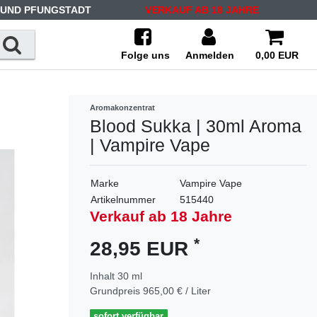
 UND PFUNGSTADT
VERKAUF AB 18 JAHRE
Folge uns
Anmelden
0,00 EUR
Aromakonzentrat
Blood Sukka | 30ml Aroma
| Vampire Vape
Marke
Vampire Vape
Artikelnummer
515440
Verkauf ab 18 Jahre
*
28,95 EUR
Inhalt
30
ml
Grundpreis
965,00 € / Liter
sofort verfügbar