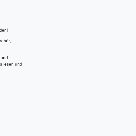
den!
behör,
 und
es lesen und