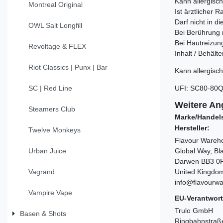
Kann allergisc
Montreal Original
Ist ärztlicher 
Darf nicht in 
OWL Salt Longfill
Bei Berührung 
Bei Hautreizung
Revoltage & FLEX
Inhalt / Behält
Riot Classics | Punx | Bar
Kann allergisch
UFI
:
SC80-80Q
SC | Red Line
Weitere An
Steamers Club
Marke/Handel
Hersteller:
Twelve Monkeys
Flavour Wareh
Global Way, Bl
Urban Juice
Darwen BB3 
United Kingdo
Vagrand
info@flavourw
Vampire Vape
EU-Verantwort
Trulo GmbH
Basen & Shots
Ringbahnstraß