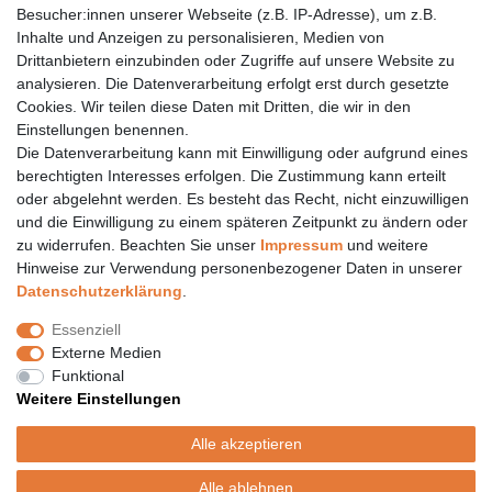
Besucher:innen unserer Webseite (z.B. IP-Adresse), um z.B.
Inhalte und Anzeigen zu personalisieren, Medien von
06157 984 88 55
Drittanbietern einzubinden oder Zugriffe auf unsere Website zu
Öffnungszeiten finden Sie hier:
www.topcoil.de
analysieren. Die Datenverarbeitung erfolgt erst durch gesetzte
Cookies. Wir teilen diese Daten mit Dritten, die wir in den
Newsletter
E-MAIL **
Einstellungen benennen.
Honig
Die Datenverarbeitung kann mit Einwilligung oder aufgrund eines
Daten­schutz­erklärung
berechtigten Interesses erfolgen. Die Zustimmung kann erteilt
Hiermit bestätige ich, dass ich die
gelesen habe.
Meine Einwilligung kann ich jederzeit widerrufen.**
oder abgelehnt werden. Es besteht das Recht, nicht einzuwilligen
und die Einwilligung zu einem späteren Zeitpunkt zu ändern oder
zu widerrufen. Beachten Sie unser
Impressum
und weitere
Abonnieren
Hinweise zur Verwendung personenbezogener Daten in unserer
** Hierbei handelt es sich um ein Pflichtfeld.
Daten­schutz­erklärung
.
Versand
Essenziell
Versandinformation
Externe Medien
Versandkosten nur 4,90€
Funktional
- kostenfrei ab 39€ Warenwert
Weitere Einstellungen
- nur innerhalb Deutschlands
- mit
Alle akzeptieren
Alle ablehnen