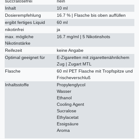
succralosefrei
nein
Inhalt
10 ml
Dosierempfehlung
16.7 % | Flasche bis oben auffüllen
ergibt fertiges Liquid
60 ml
nikotinfrei
ja
max. mögliche
16.7 mg/ml | 5 Nikotinshots
Nikotinstärke
Reifezeit
keine Angabe
Optimal geeignet für
E-Zigaretten mit zigarettenähnlichem
Zug | Zugart MTL
Flasche
60 ml PET Flasche mit Tropfspitze und
Frischeverschluß
Inhaltsstoffe
Propylenglycol
Wasser
Ethanol
Cooling Agent
Sucralose
Ethylacetat
Essigsäure
Aroma