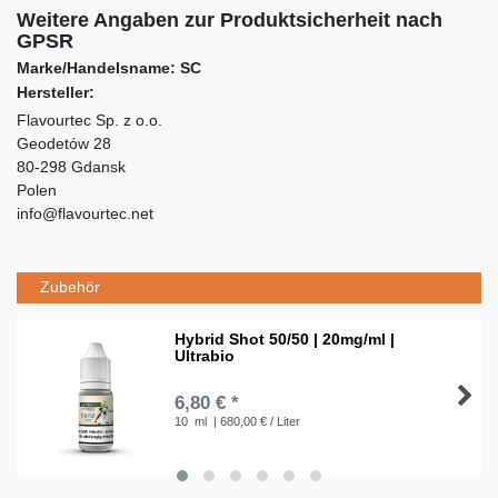
Weitere Angaben zur Produktsicherheit nach
GPSR
Marke/Handelsname: SC
Hersteller:
Flavourtec Sp. z o.o.
Geodetów 28
80-298 Gdansk
Polen
info@flavourtec.net
Zubehör
Hybrid Shot 50/50 | 20mg/ml |
Ultrabio
6,80 € *
10
ml
| 680,00 € / Liter