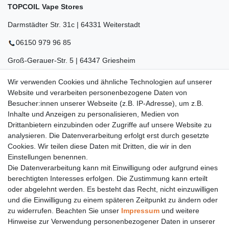
TOPCOIL Vape Stores
Darmstädter Str. 31c | 64331 Weiterstadt
06150 979 96 85
Groß-Gerauer-Str. 5 | 64347 Griesheim
06155 834 88 58
Wir verwenden Cookies und ähnliche Technologien auf unserer
Website und verarbeiten personenbezogene Daten von
Eberstädter Str. 21 | 64319 Pfungstadt
Besucher:innen unserer Webseite (z.B. IP-Adresse), um z.B.
Inhalte und Anzeigen zu personalisieren, Medien von
06157 984 88 55
Drittanbietern einzubinden oder Zugriffe auf unsere Website zu
Öffnungszeiten finden Sie hier:
www.topcoil.de
analysieren. Die Datenverarbeitung erfolgt erst durch gesetzte
Cookies. Wir teilen diese Daten mit Dritten, die wir in den
Newsletter
E-MAIL **
Einstellungen benennen.
Honig
Die Datenverarbeitung kann mit Einwilligung oder aufgrund eines
Daten­schutz­erklärung
berechtigten Interesses erfolgen. Die Zustimmung kann erteilt
Hiermit bestätige ich, dass ich die
gelesen habe.
Meine Einwilligung kann ich jederzeit widerrufen.**
oder abgelehnt werden. Es besteht das Recht, nicht einzuwilligen
und die Einwilligung zu einem späteren Zeitpunkt zu ändern oder
zu widerrufen. Beachten Sie unser
Impressum
und weitere
Abonnieren
Hinweise zur Verwendung personenbezogener Daten in unserer