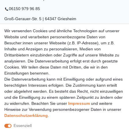
06150 979 96 85
Groß-Gerauer-Str. 5 | 64347 Griesheim
06155 834 88 58
Wir verwenden Cookies und ähnliche Technologien auf unserer
Website und verarbeiten personenbezogene Daten von
Eberstädter Str. 21 | 64319 Pfungstadt
Besucher:innen unserer Webseite (z.B. IP-Adresse), um z.B.
Inhalte und Anzeigen zu personalisieren, Medien von
06157 984 88 55
Drittanbietern einzubinden oder Zugriffe auf unsere Website zu
Öffnungszeiten finden Sie hier:
www.topcoil.de
analysieren. Die Datenverarbeitung erfolgt erst durch gesetzte
Cookies. Wir teilen diese Daten mit Dritten, die wir in den
Newsletter
E-MAIL **
Einstellungen benennen.
Honig
Die Datenverarbeitung kann mit Einwilligung oder aufgrund eines
Daten­schutz­erklärung
berechtigten Interesses erfolgen. Die Zustimmung kann erteilt
Hiermit bestätige ich, dass ich die
gelesen habe.
Meine Einwilligung kann ich jederzeit widerrufen.**
oder abgelehnt werden. Es besteht das Recht, nicht einzuwilligen
und die Einwilligung zu einem späteren Zeitpunkt zu ändern oder
zu widerrufen. Beachten Sie unser
Impressum
und weitere
Abonnieren
Hinweise zur Verwendung personenbezogener Daten in unserer
** Hierbei handelt es sich um ein Pflichtfeld.
Daten­schutz­erklärung
.
Versand
Essenziell