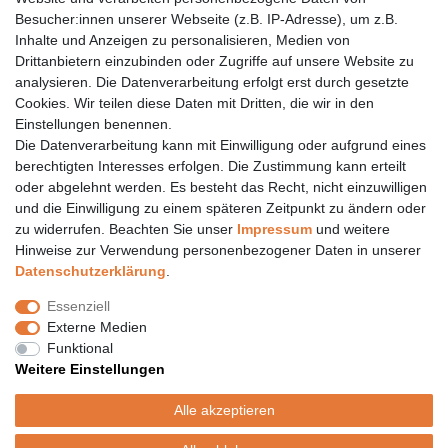
Eberstädter Str. 21 | 64319 Pfungstadt
Besucher:innen unserer Webseite (z.B. IP-Adresse), um z.B.
06157 984 88 55
Inhalte und Anzeigen zu personalisieren, Medien von
Drittanbietern einzubinden oder Zugriffe auf unsere Website zu
Öffnungszeiten finden Sie hier:
www.topcoil.de
analysieren. Die Datenverarbeitung erfolgt erst durch gesetzte
Cookies. Wir teilen diese Daten mit Dritten, die wir in den
Newsletter
E-MAIL **
Einstellungen benennen.
Honig
Die Datenverarbeitung kann mit Einwilligung oder aufgrund eines
Daten­schutz­erklärung
berechtigten Interesses erfolgen. Die Zustimmung kann erteilt
Hiermit bestätige ich, dass ich die
gelesen habe.
Meine Einwilligung kann ich jederzeit widerrufen.**
oder abgelehnt werden. Es besteht das Recht, nicht einzuwilligen
und die Einwilligung zu einem späteren Zeitpunkt zu ändern oder
zu widerrufen. Beachten Sie unser
Impressum
und weitere
Abonnieren
Hinweise zur Verwendung personenbezogener Daten in unserer
** Hierbei handelt es sich um ein Pflichtfeld.
Daten­schutz­erklärung
.
Versand
Essenziell
Versandinformation
Externe Medien
Versandkosten nur 4,90€
Funktional
- kostenfrei ab 39€ Warenwert
Weitere Einstellungen
- nur innerhalb Deutschlands
- mit
Alle akzeptieren