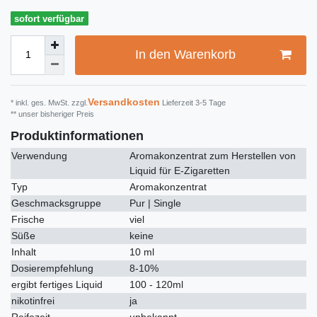
sofort verfügbar
In den Warenkorb
Versandkosten
* inkl. ges. MwSt. zzgl.
Lieferzeit 3-5 Tage
** unser bisheriger Preis
Produktinformationen
Verwendung
Aromakonzentrat zum Herstellen von
Liquid für E-Zigaretten
Typ
Aromakonzentrat
Geschmacksgruppe
Pur | Single
Frische
viel
Süße
keine
Inhalt
10 ml
Dosierempfehlung
8-10%
ergibt fertiges Liquid
100 - 120ml
nikotinfrei
ja
Reifezeit
unbekannt