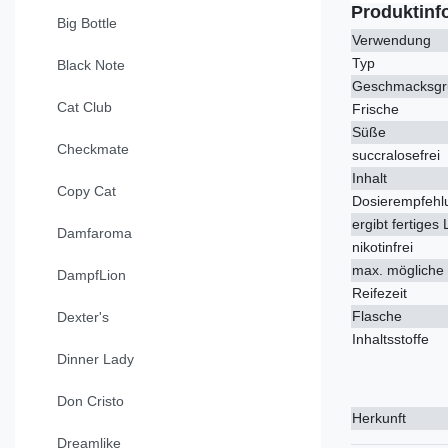
Produktinf
Big Bottle
Verwendung
Typ
Black Note
Geschmacksgr
Cat Club
Frische
Süße
Checkmate
succralosefrei
Inhalt
Copy Cat
Dosierempfehl
ergibt fertiges 
Damfaroma
nikotinfrei
max. mögliche 
DampfLion
Reifezeit
Flasche
Dexter's
Inhaltsstoffe
Dinner Lady
Don Cristo
Herkunft
Dreamlike