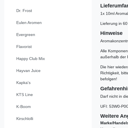
Lieferumfa
Dr. Frost
1x 10ml Aroma
Eulen Aromen
Lieferung in 60
Hinweise
Evergreen
Aromakonzentra
Flavorist
Alle Komponente
außerhalb der 
Happy Club Mix
Die hier wiede
Hayvan Juice
Richtigkeit, b
befolgen!
Kapka's
Gefahrenh
KTS Line
Darf nicht in 
UFI
:
53W0-P0
K-Boom
Weitere An
Kirschlolli
Marke/Handel