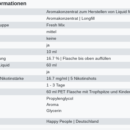
ormationen
Aromakonzentrat zum Herstellen von Liquid f
Aromakonzentrat | Longfill
uppe
Fresh Mix
mittel
keine
ja
10 ml
ung
16.7 % | Flasche bis oben auffüllen
Liquid
60 ml
ja
Nikotinstärke
16.7 mg/ml | 5 Nikotinshots
1 - 3 Tage
60 ml PET Flasche mit Tropfspitze und Kinde
Propylenglycol
Aroma
Glycerin
Happy People | Deutschland