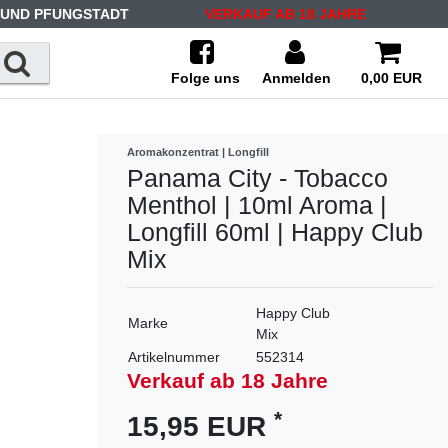
 UND PFUNGSTADT
VERKAUF AB 18 JAHRE
Folge uns
Anmelden
0,00 EUR
Aromakonzentrat | Longfill
Panama City - Tobacco
Menthol | 10ml Aroma |
Longfill 60ml | Happy Club
Mix
Happy Club
Marke
Mix
Artikelnummer
552314
Verkauf ab 18 Jahre
*
15,95 EUR