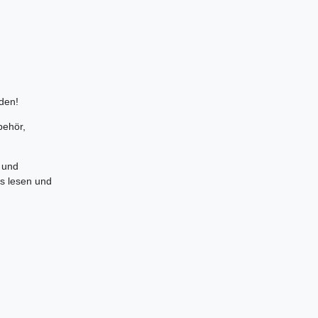
den!
behör,
 und
es lesen und