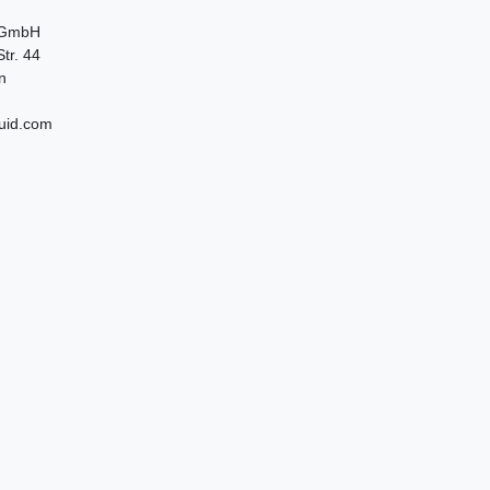
 GmbH
tr. 44
n
uid.com