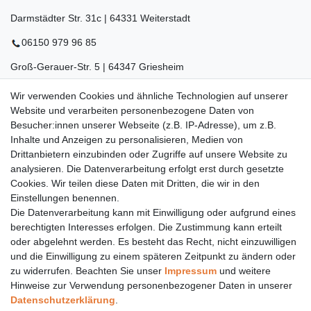
Darmstädter Str. 31c | 64331 Weiterstadt
06150 979 96 85
Groß-Gerauer-Str. 5 | 64347 Griesheim
06155 834 88 58
Wir verwenden Cookies und ähnliche Technologien auf unserer
Website und verarbeiten personenbezogene Daten von
Eberstädter Str. 21 | 64319 Pfungstadt
Besucher:innen unserer Webseite (z.B. IP-Adresse), um z.B.
06157 984 88 55
Inhalte und Anzeigen zu personalisieren, Medien von
Drittanbietern einzubinden oder Zugriffe auf unsere Website zu
Öffnungszeiten finden Sie hier:
www.topcoil.de
analysieren. Die Datenverarbeitung erfolgt erst durch gesetzte
Cookies. Wir teilen diese Daten mit Dritten, die wir in den
Newsletter
E-MAIL **
Einstellungen benennen.
Honig
Die Datenverarbeitung kann mit Einwilligung oder aufgrund eines
Daten­schutz­erklärung
berechtigten Interesses erfolgen. Die Zustimmung kann erteilt
Hiermit bestätige ich, dass ich die
gelesen habe.
Meine Einwilligung kann ich jederzeit widerrufen.**
oder abgelehnt werden. Es besteht das Recht, nicht einzuwilligen
und die Einwilligung zu einem späteren Zeitpunkt zu ändern oder
zu widerrufen. Beachten Sie unser
Impressum
und weitere
Abonnieren
Hinweise zur Verwendung personenbezogener Daten in unserer
** Hierbei handelt es sich um ein Pflichtfeld.
Daten­schutz­erklärung
.