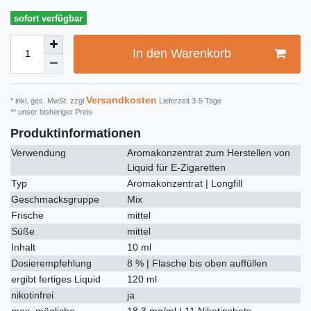
sofort verfügbar
In den Warenkorb
Versandkosten
* inkl. ges. MwSt. zzgl.
Lieferzeit 3-5 Tage
** unser bisheriger Preis
Produktinformationen
Verwendung
Aromakonzentrat zum Herstellen von
Liquid für E-Zigaretten
Typ
Aromakonzentrat | Longfill
Geschmacksgruppe
Mix
Frische
mittel
Süße
mittel
Inhalt
10 ml
Dosierempfehlung
8 % | Flasche bis oben auffüllen
ergibt fertiges Liquid
120 ml
nikotinfrei
ja
max. mögliche
18.3 mg/ml | 11 Nikotinshots