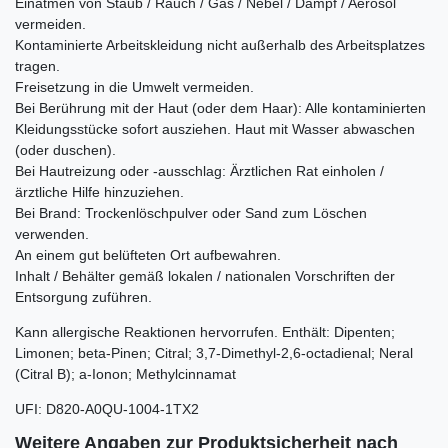
Einatmen von Staub / Rauch / Gas / Nebel / Dampf / Aerosol
vermeiden.
Kontaminierte Arbeitskleidung nicht außerhalb des Arbeitsplatzes
tragen.
Freisetzung in die Umwelt vermeiden.
Bei Berührung mit der Haut (oder dem Haar): Alle kontaminierten
Kleidungsstücke sofort ausziehen. Haut mit Wasser abwaschen
(oder duschen).
Bei Hautreizung oder -ausschlag: Ärztlichen Rat einholen /
ärztliche Hilfe hinzuziehen.
Bei Brand: Trockenlöschpulver oder Sand zum Löschen
verwenden.
An einem gut belüfteten Ort aufbewahren.
Inhalt / Behälter gemäß lokalen / nationalen Vorschriften der
Entsorgung zuführen.
Kann allergische Reaktionen hervorrufen. Enthält:
Dipenten;
Limonen; beta-Pinen; Citral; 3,7-Dimethyl-2,6-octadienal; Neral
(Citral B); a-Ionon; Methylcinnamat
UFI
:
D820-A0QU-1004-1TX2
Weitere Angaben zur Produktsicherheit nach