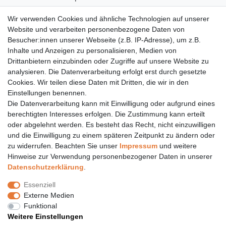
06155 834 88 58
Wir verwenden Cookies und ähnliche Technologien auf unserer
Website und verarbeiten personenbezogene Daten von
Eberstädter Str. 21 | 64319 Pfungstadt
Besucher:innen unserer Webseite (z.B. IP-Adresse), um z.B.
Inhalte und Anzeigen zu personalisieren, Medien von
06157 984 88 55
Drittanbietern einzubinden oder Zugriffe auf unsere Website zu
Öffnungszeiten finden Sie hier:
www.topcoil.de
analysieren. Die Datenverarbeitung erfolgt erst durch gesetzte
Cookies. Wir teilen diese Daten mit Dritten, die wir in den
Newsletter
E-MAIL **
Einstellungen benennen.
Honig
Die Datenverarbeitung kann mit Einwilligung oder aufgrund eines
Daten­schutz­erklärung
berechtigten Interesses erfolgen. Die Zustimmung kann erteilt
Hiermit bestätige ich, dass ich die
gelesen habe.
Meine Einwilligung kann ich jederzeit widerrufen.**
oder abgelehnt werden. Es besteht das Recht, nicht einzuwilligen
und die Einwilligung zu einem späteren Zeitpunkt zu ändern oder
zu widerrufen. Beachten Sie unser
Impressum
und weitere
Abonnieren
Hinweise zur Verwendung personenbezogener Daten in unserer
** Hierbei handelt es sich um ein Pflichtfeld.
Daten­schutz­erklärung
.
Versand
Essenziell
Versandinformation
Externe Medien
Versandkosten nur 4,90€
Funktional
- kostenfrei ab 39€ Warenwert
Weitere Einstellungen
- nur innerhalb Deutschlands