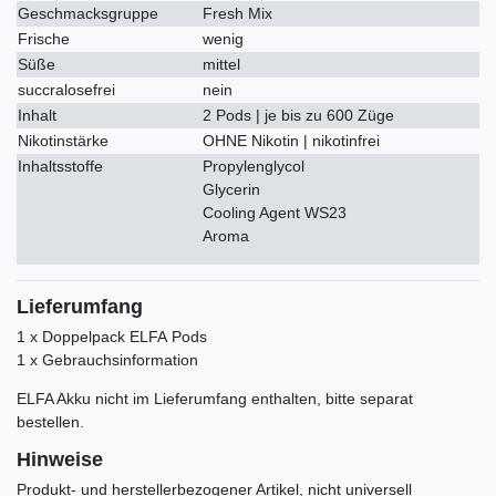
Geschmacksgruppe
Fresh Mix
Frische
wenig
Süße
mittel
succralosefrei
nein
Inhalt
2 Pods | je bis zu 600 Züge
Nikotinstärke
OHNE Nikotin | nikotinfrei
Inhaltsstoffe
Propylenglycol
Glycerin
Cooling Agent WS23
Aroma
Lieferumfang
1 x Doppelpack ELFA Pods
1 x Gebrauchsinformation
ELFA Akku nicht im Lieferumfang enthalten, bitte separat
bestellen.
Hinweise
Produkt- und herstellerbezogener Artikel, nicht universell