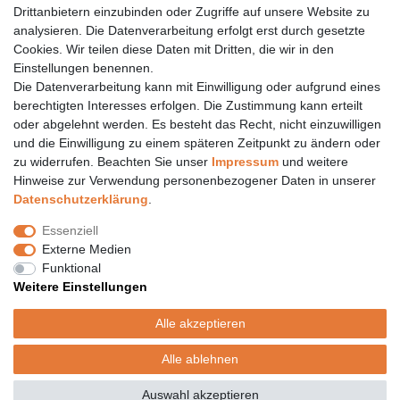
Drittanbietern einzubinden oder Zugriffe auf unsere Website zu
Öffnungszeiten finden Sie hier:
www.topcoil.de
analysieren. Die Datenverarbeitung erfolgt erst durch gesetzte
Cookies. Wir teilen diese Daten mit Dritten, die wir in den
Newsletter
E-MAIL **
Einstellungen benennen.
Honig
Die Datenverarbeitung kann mit Einwilligung oder aufgrund eines
Daten­schutz­erklärung
berechtigten Interesses erfolgen. Die Zustimmung kann erteilt
Hiermit bestätige ich, dass ich die
gelesen habe.
Meine Einwilligung kann ich jederzeit widerrufen.**
oder abgelehnt werden. Es besteht das Recht, nicht einzuwilligen
und die Einwilligung zu einem späteren Zeitpunkt zu ändern oder
zu widerrufen. Beachten Sie unser
Impressum
und weitere
Abonnieren
Hinweise zur Verwendung personenbezogener Daten in unserer
** Hierbei handelt es sich um ein Pflichtfeld.
Daten­schutz­erklärung
.
Versand
Essenziell
Versandinformation
Externe Medien
Versandkosten nur 4,90€
Funktional
- kostenfrei ab 39€ Warenwert
Weitere Einstellungen
- nur innerhalb Deutschlands
- mit
Alle akzeptieren
Alle ablehnen
© Copyright 2020 Topcoil Jennifer Haas. Alle Rechte vorbehalten.
Auswahl akzeptieren