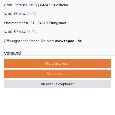
Groß-Gerauer-Str. 5 | 64347 Griesheim
06155 834 88 58
Eberstädter Str. 21 | 64319 Pfungstadt
06157 984 88 55
Öffnungszeiten finden Sie hier:
www.topcoil.de
Versand
Versandinformation
Alle akzeptieren
Versandkosten nur 4,90€
- kostenfrei ab 39€ Warenwert
Alle ablehnen
- nur innerhalb Deutschlands
- mit
Auswahl akzeptieren