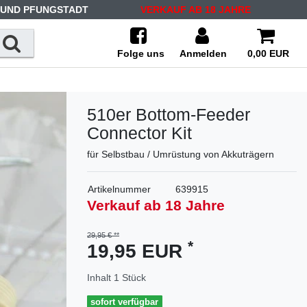
 UND PFUNGSTADT
VERKAUF AB 18 JAHRE
Folge uns
Anmelden
0,00 EUR
510er Bottom-Feeder
Connector Kit
für Selbstbau / Umrüstung von Akkuträgern
Artikelnummer
639915
Verkauf ab 18 Jahre
29,95 €
*
19,95 EUR
Inhalt
1
Stück
sofort verfügbar