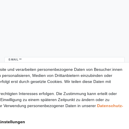
Newsletter
E-MAIL **
Honig
site und verarbeiten personenbezogene Daten von Besucher:innen
u personalisieren, Medien von Drittanbietern einzubinden oder
Daten­schutz­erklärung
Hiermit bestätige ich, dass ich die
gelesen habe.
folgt erst durch gesetzte Cookies. Wir teilen diese Daten mit
Meine Einwilligung kann ich jederzeit widerrufen.**
echtigten Interesses erfolgen. Die Zustimmung kann erteilt oder
Abonnieren
 Einwilligung zu einem späteren Zeitpunkt zu ändern oder zu
** Hierbei handelt es sich um ein Pflichtfeld.
ur Verwendung personenbezogener Daten in unserer
Daten­schutz­
Einstellungen