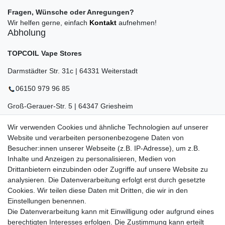
Fragen, Wünsche oder Anregungen?
Wir helfen gerne, einfach
Kontakt
aufnehmen!
Abholung
TOPCOIL Vape Stores
Darmstädter Str. 31c | 64331 Weiterstadt
06150 979 96 85
Groß-Gerauer-Str. 5 | 64347 Griesheim
06155 834 88 58
Wir verwenden Cookies und ähnliche Technologien auf unserer
Website und verarbeiten personenbezogene Daten von
Eberstädter Str. 21 | 64319 Pfungstadt
Besucher:innen unserer Webseite (z.B. IP-Adresse), um z.B.
06157 984 88 55
Inhalte und Anzeigen zu personalisieren, Medien von
Drittanbietern einzubinden oder Zugriffe auf unsere Website zu
Öffnungszeiten finden Sie hier:
www.topcoil.de
analysieren. Die Datenverarbeitung erfolgt erst durch gesetzte
Cookies. Wir teilen diese Daten mit Dritten, die wir in den
Newsletter
E-MAIL **
Einstellungen benennen.
Honig
Die Datenverarbeitung kann mit Einwilligung oder aufgrund eines
Daten­schutz­erklärung
berechtigten Interesses erfolgen. Die Zustimmung kann erteilt
Hiermit bestätige ich, dass ich die
gelesen habe.