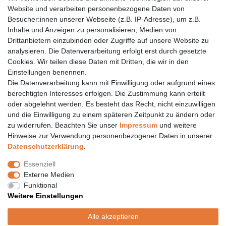
Website und verarbeiten personenbezogene Daten von
Eberstädter Str. 21 | 64319 Pfungstadt
Besucher:innen unserer Webseite (z.B. IP-Adresse), um z.B.
06157 984 88 55
Inhalte und Anzeigen zu personalisieren, Medien von
Drittanbietern einzubinden oder Zugriffe auf unsere Website zu
Öffnungszeiten finden Sie hier:
www.topcoil.de
analysieren. Die Datenverarbeitung erfolgt erst durch gesetzte
Cookies. Wir teilen diese Daten mit Dritten, die wir in den
Newsletter
E-MAIL **
Einstellungen benennen.
Honig
Die Datenverarbeitung kann mit Einwilligung oder aufgrund eines
Daten­schutz­erklärung
berechtigten Interesses erfolgen. Die Zustimmung kann erteilt
Hiermit bestätige ich, dass ich die
gelesen habe.
Meine Einwilligung kann ich jederzeit widerrufen.**
oder abgelehnt werden. Es besteht das Recht, nicht einzuwilligen
und die Einwilligung zu einem späteren Zeitpunkt zu ändern oder
zu widerrufen. Beachten Sie unser
Impressum
und weitere
Abonnieren
Hinweise zur Verwendung personenbezogener Daten in unserer
** Hierbei handelt es sich um ein Pflichtfeld.
Daten­schutz­erklärung
.
Versand
Essenziell
Versandinformation
Externe Medien
Versandkosten nur 4,90€
Funktional
- kostenfrei ab 39€ Warenwert
Weitere Einstellungen
- nur innerhalb Deutschlands
- mit
Alle akzeptieren