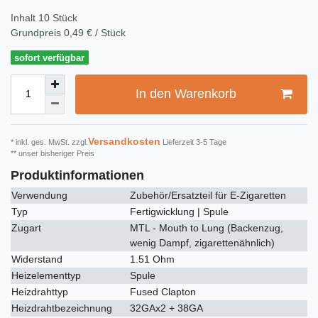
Inhalt
10
Stück
Grundpreis
0,49 € / Stück
sofort verfügbar
In den Warenkorb
Versandkosten
* inkl. ges. MwSt. zzgl.
Lieferzeit 3-5 Tage
** unser bisheriger Preis
Produktinformationen
Verwendung
Zubehör/Ersatzteil für E-Zigaretten
Typ
Fertigwicklung | Spule
Zugart
MTL - Mouth to Lung (Backenzug,
wenig Dampf, zigarettenähnlich)
Widerstand
1.51 Ohm
Heizelementtyp
Spule
Heizdrahttyp
Fused Clapton
Heizdrahtbezeichnung
32GAx2 + 38GA