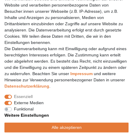
Website und verarbeiten personenbezogene Daten von
Eberstädter Str. 21 | 64319 Pfungstadt
Besucher:innen unserer Webseite (z.B. IP-Adresse), um z.B.
06157 984 88 55
Inhalte und Anzeigen zu personalisieren, Medien von
Drittanbietern einzubinden oder Zugriffe auf unsere Website zu
Öffnungszeiten finden Sie hier:
www.topcoil.de
analysieren. Die Datenverarbeitung erfolgt erst durch gesetzte
Cookies. Wir teilen diese Daten mit Dritten, die wir in den
Newsletter
E-MAIL **
Einstellungen benennen.
Honig
Die Datenverarbeitung kann mit Einwilligung oder aufgrund eines
Daten­schutz­erklärung
berechtigten Interesses erfolgen. Die Zustimmung kann erteilt
Hiermit bestätige ich, dass ich die
gelesen habe.
Meine Einwilligung kann ich jederzeit widerrufen.**
oder abgelehnt werden. Es besteht das Recht, nicht einzuwilligen
und die Einwilligung zu einem späteren Zeitpunkt zu ändern oder
zu widerrufen. Beachten Sie unser
Impressum
und weitere
Abonnieren
Hinweise zur Verwendung personenbezogener Daten in unserer
** Hierbei handelt es sich um ein Pflichtfeld.
Daten­schutz­erklärung
.
Versand
Essenziell
Versandinformation
Externe Medien
Versandkosten nur 4,90€
Funktional
- kostenfrei ab 39€ Warenwert
Weitere Einstellungen
- nur innerhalb Deutschlands
- mit
Alle akzeptieren