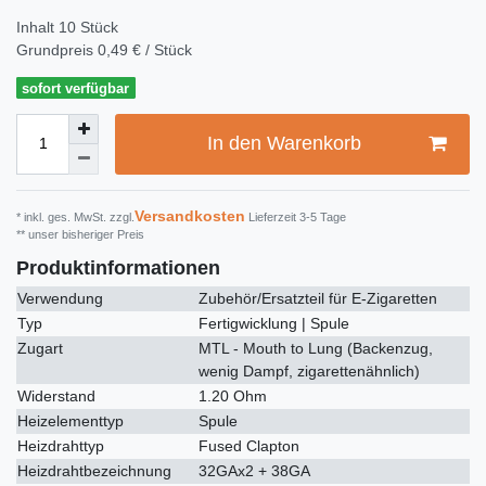
Inhalt
10
Stück
Grundpreis
0,49 € / Stück
sofort verfügbar
In den Warenkorb
Versandkosten
* inkl. ges. MwSt. zzgl.
Lieferzeit 3-5 Tage
** unser bisheriger Preis
Produktinformationen
Verwendung
Zubehör/Ersatzteil für E-Zigaretten
Typ
Fertigwicklung | Spule
Zugart
MTL - Mouth to Lung (Backenzug,
wenig Dampf, zigarettenähnlich)
Widerstand
1.20 Ohm
Heizelementtyp
Spule
Heizdrahttyp
Fused Clapton
Heizdrahtbezeichnung
32GAx2 + 38GA