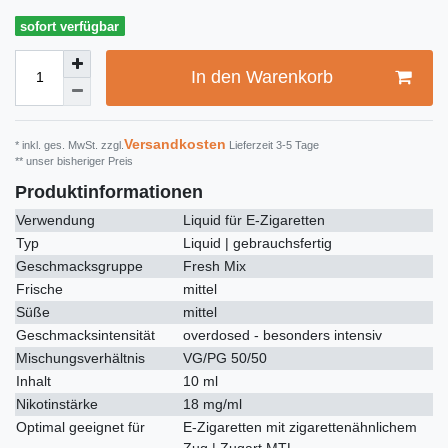
sofort verfügbar
In den Warenkorb
Versandkosten
* inkl. ges. MwSt. zzgl.
Lieferzeit 3-5 Tage
** unser bisheriger Preis
Produktinformationen
Verwendung
Liquid für E-Zigaretten
Typ
Liquid | gebrauchsfertig
Geschmacksgruppe
Fresh Mix
Frische
mittel
Süße
mittel
Geschmacksintensität
overdosed - besonders intensiv
Mischungsverhältnis
VG/PG 50/50
Inhalt
10 ml
Nikotinstärke
18 mg/ml
Optimal geeignet für
E-Zigaretten mit zigarettenähnlichem
Zug | Zugart MTL