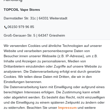
TOPCOIL Vape Stores
Darmstädter Str. 31c | 64331 Weiterstadt
06150 979 96 85
Groß-Gerauer-Str. 5 | 64347 Griesheim
06155 834 88 58
Wir verwenden Cookies und ähnliche Technologien auf unserer
Website und verarbeiten personenbezogene Daten von
Eberstädter Str. 21 | 64319 Pfungstadt
Besucher:innen unserer Webseite (z.B. IP-Adresse), um z.B.
Inhalte und Anzeigen zu personalisieren, Medien von
06157 984 88 55
Drittanbietern einzubinden oder Zugriffe auf unsere Website zu
Öffnungszeiten finden Sie hier:
www.topcoil.de
analysieren. Die Datenverarbeitung erfolgt erst durch gesetzte
Cookies. Wir teilen diese Daten mit Dritten, die wir in den
Newsletter
E-MAIL **
Einstellungen benennen.
Honig
Die Datenverarbeitung kann mit Einwilligung oder aufgrund eines
Daten­schutz­erklärung
berechtigten Interesses erfolgen. Die Zustimmung kann erteilt
Hiermit bestätige ich, dass ich die
gelesen habe.
Meine Einwilligung kann ich jederzeit widerrufen.**
oder abgelehnt werden. Es besteht das Recht, nicht einzuwilligen
und die Einwilligung zu einem späteren Zeitpunkt zu ändern oder
zu widerrufen. Beachten Sie unser
Impressum
und weitere
Abonnieren