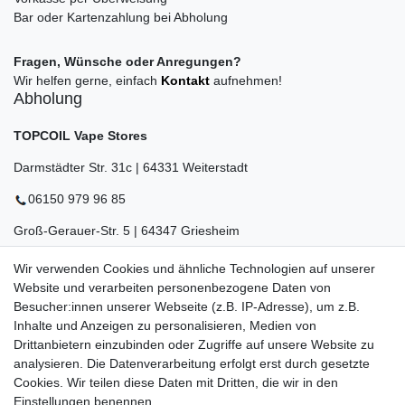
Bar oder Kartenzahlung bei Abholung
Fragen, Wünsche oder Anregungen?
Wir helfen gerne, einfach
Kontakt
aufnehmen!
Abholung
TOPCOIL Vape Stores
Darmstädter Str. 31c | 64331 Weiterstadt
06150 979 96 85
Groß-Gerauer-Str. 5 | 64347 Griesheim
06155 834 88 58
Wir verwenden Cookies und ähnliche Technologien auf unserer
Website und verarbeiten personenbezogene Daten von
Eberstädter Str. 21 | 64319 Pfungstadt
Besucher:innen unserer Webseite (z.B. IP-Adresse), um z.B.
06157 984 88 55
Inhalte und Anzeigen zu personalisieren, Medien von
Drittanbietern einzubinden oder Zugriffe auf unsere Website zu
Öffnungszeiten finden Sie hier:
www.topcoil.de
analysieren. Die Datenverarbeitung erfolgt erst durch gesetzte
Cookies. Wir teilen diese Daten mit Dritten, die wir in den
Newsletter
E-MAIL **
Einstellungen benennen.