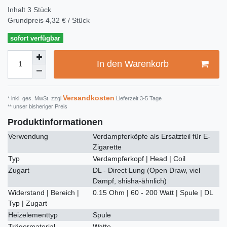
Inhalt
3
Stück
Grundpreis
4,32 € / Stück
sofort verfügbar
In den Warenkorb
Versandkosten
* inkl. ges. MwSt. zzgl.
Lieferzeit 3-5 Tage
** unser bisheriger Preis
Produktinformationen
Verwendung
Verdampferköpfe als Ersatzteil für E-
Zigarette
Typ
Verdampferkopf | Head | Coil
Zugart
DL - Direct Lung (Open Draw, viel
Dampf, shisha-ähnlich)
Widerstand | Bereich |
0.15 Ohm | 60 - 200 Watt | Spule | DL
Typ | Zugart
Heizelementtyp
Spule
Trägermaterial
Watte