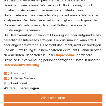
Website und verarbeiten personenbezogene Daten von
Eberstädter Str. 21 | 64319 Pfungstadt
Besucher:innen unserer Webseite (z.B. IP-Adresse), um z.B.
06157 984 88 55
Inhalte und Anzeigen zu personalisieren, Medien von
Drittanbietern einzubinden oder Zugriffe auf unsere Website zu
Öffnungszeiten finden Sie hier:
www.topcoil.de
analysieren. Die Datenverarbeitung erfolgt erst durch gesetzte
Cookies. Wir teilen diese Daten mit Dritten, die wir in den
Newsletter
E-MAIL **
Einstellungen benennen.
Honig
Die Datenverarbeitung kann mit Einwilligung oder aufgrund eines
Daten­schutz­erklärung
berechtigten Interesses erfolgen. Die Zustimmung kann erteilt
Hiermit bestätige ich, dass ich die
gelesen habe.
Meine Einwilligung kann ich jederzeit widerrufen.**
oder abgelehnt werden. Es besteht das Recht, nicht einzuwilligen
und die Einwilligung zu einem späteren Zeitpunkt zu ändern oder
zu widerrufen. Beachten Sie unser
Impressum
und weitere
Abonnieren
Hinweise zur Verwendung personenbezogener Daten in unserer
** Hierbei handelt es sich um ein Pflichtfeld.
Daten­schutz­erklärung
.
Versand
Essenziell
Versandinformation
Externe Medien
Versandkosten nur 4,90€
Funktional
- kostenfrei ab 39€ Warenwert
Weitere Einstellungen
- nur innerhalb Deutschlands
- mit
Alle akzeptieren