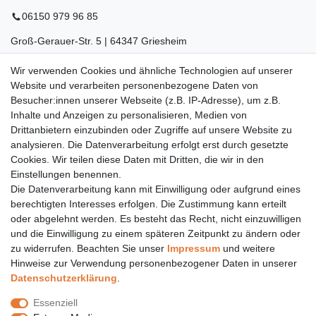
06150 979 96 85
Groß-Gerauer-Str. 5 | 64347 Griesheim
06155 834 88 58
Wir verwenden Cookies und ähnliche Technologien auf unserer
Website und verarbeiten personenbezogene Daten von
Eberstädter Str. 21 | 64319 Pfungstadt
Besucher:innen unserer Webseite (z.B. IP-Adresse), um z.B.
06157 984 88 55
Inhalte und Anzeigen zu personalisieren, Medien von
Drittanbietern einzubinden oder Zugriffe auf unsere Website zu
Öffnungszeiten finden Sie hier:
www.topcoil.de
analysieren. Die Datenverarbeitung erfolgt erst durch gesetzte
Cookies. Wir teilen diese Daten mit Dritten, die wir in den
Newsletter
E-MAIL **
Einstellungen benennen.
Honig
Die Datenverarbeitung kann mit Einwilligung oder aufgrund eines
Daten­schutz­erklärung
berechtigten Interesses erfolgen. Die Zustimmung kann erteilt
Hiermit bestätige ich, dass ich die
gelesen habe.
Meine Einwilligung kann ich jederzeit widerrufen.**
oder abgelehnt werden. Es besteht das Recht, nicht einzuwilligen
und die Einwilligung zu einem späteren Zeitpunkt zu ändern oder
zu widerrufen. Beachten Sie unser
Impressum
und weitere
Abonnieren
Hinweise zur Verwendung personenbezogener Daten in unserer
** Hierbei handelt es sich um ein Pflichtfeld.
Daten­schutz­erklärung
.
Versand
Essenziell
Versandinformation