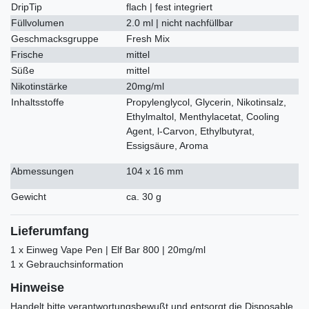
DripTip
flach | fest integriert
Füllvolumen
2.0 ml | nicht nachfüllbar
Geschmacksgruppe
Fresh Mix
Frische
mittel
Süße
mittel
Nikotinstärke
20mg/ml
Inhaltsstoffe
Propylenglycol, Glycerin, Nikotinsalz,
Ethylmaltol, Menthylacetat, Cooling
Agent, l-Carvon, Ethylbutyrat,
Essigsäure, Aroma
Abmessungen
104 x 16 mm
Gewicht
ca. 30 g
Lieferumfang
1 x Einweg Vape Pen | Elf Bar 800 | 20mg/ml
1 x Gebrauchsinformation
Hinweise
Handelt bitte verantwortungsbewußt und entsorgt die Disposable