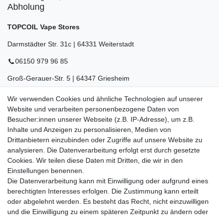
Abholung
TOPCOIL Vape Stores
Darmstädter Str. 31c | 64331 Weiterstadt
06150 979 96 85
Groß-Gerauer-Str. 5 | 64347 Griesheim
06155 834 88 58
Wir verwenden Cookies und ähnliche Technologien auf unserer
Website und verarbeiten personenbezogene Daten von
Eberstädter Str. 21 | 64319 Pfungstadt
Besucher:innen unserer Webseite (z.B. IP-Adresse), um z.B.
06157 984 88 55
Inhalte und Anzeigen zu personalisieren, Medien von
Drittanbietern einzubinden oder Zugriffe auf unsere Website zu
Öffnungszeiten finden Sie hier:
www.topcoil.de
analysieren. Die Datenverarbeitung erfolgt erst durch gesetzte
Cookies. Wir teilen diese Daten mit Dritten, die wir in den
Newsletter
E-MAIL **
Einstellungen benennen.
Honig
Die Datenverarbeitung kann mit Einwilligung oder aufgrund eines
Daten­schutz­erklärung
berechtigten Interesses erfolgen. Die Zustimmung kann erteilt
Hiermit bestätige ich, dass ich die
gelesen habe.
Meine Einwilligung kann ich jederzeit widerrufen.**
oder abgelehnt werden. Es besteht das Recht, nicht einzuwilligen
und die Einwilligung zu einem späteren Zeitpunkt zu ändern oder