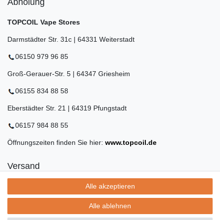
Abholung
TOPCOIL Vape Stores
Darmstädter Str. 31c | 64331 Weiterstadt
06150 979 96 85
Groß-Gerauer-Str. 5 | 64347 Griesheim
06155 834 88 58
Eberstädter Str. 21 | 64319 Pfungstadt
06157 984 88 55
Öffnungszeiten finden Sie hier:
www.topcoil.de
Versand
Versandinformation
Alle akzeptieren
Versandkosten nur 4,90€
- kostenfrei ab 39€ Warenwert
Alle ablehnen
- nur innerhalb Deutschlands