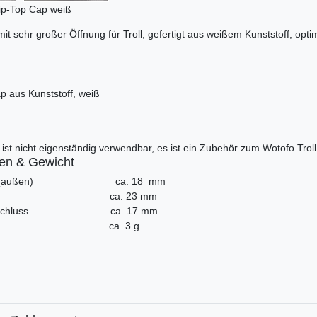
rip-Top Cap weiß
t sehr großer Öffnung für Troll, gefertigt aus weißem Kunststoff, optim
ap aus Kunststoff, weiß
ist nicht eigenständig verwendbar, es ist ein Zubehör zum Wotofo Troll
n & Gewicht
ser (außen) ca. 18 mm
omplett ca. 23 mm
ne Anschluss ca. 17 mm
cht ca. 3 g