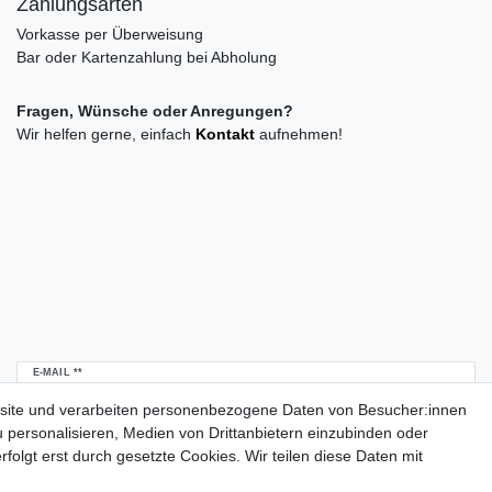
Zahlungsarten
Vorkasse per Überweisung
Bar oder Kartenzahlung bei Abholung
Fragen, Wünsche oder Anregungen?
Wir helfen gerne, einfach
Kontakt
aufnehmen!
Newsletter
E-MAIL **
Honig
site und verarbeiten personenbezogene Daten von Besucher:innen
u personalisieren, Medien von Drittanbietern einzubinden oder
Daten­schutz­erklärung
Hiermit bestätige ich, dass ich die
gelesen habe.
folgt erst durch gesetzte Cookies. Wir teilen diese Daten mit
Meine Einwilligung kann ich jederzeit widerrufen.**