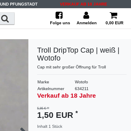
 UND PFUNGSTADT
VERKAUF AB 18 JAHRE
Folge uns
Anmelden
0,00 EUR
Troll DripTop Cap | weiß |
Wotofo
Cap mit sehr großer Öffnung für Troll
Marke
Wotofo
Artikelnummer
634211
Verkauf ab 18 Jahre
5,95 €
*
1,50 EUR
Inhalt
1
Stück