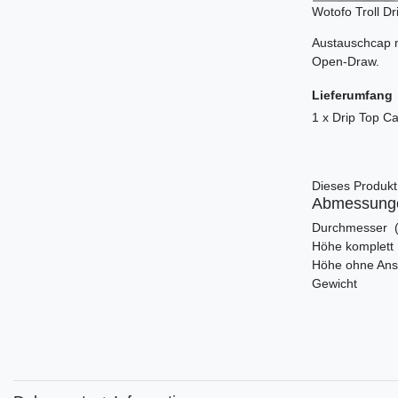
Wotofo Troll D
Austauschcap mi
Open-Draw.
Lieferumfang
1 x Drip Top C
Dieses Produkt 
Abmessunge
Durchmes
Höhe k
Höhe oh
Gewi