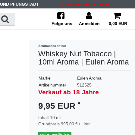
 UND PFUNGSTADT
VERKAUF AB 18 JAHRE
Folge uns
Anmelden
0,00 EUR
Aromakonzentrat
Whiskey Nut Tobacco |
10ml Aroma | Eulen Aroma
Marke
Eulen Aroma
Artikelnummer
512525
Verkauf ab 18 Jahre
*
9,95 EUR
Inhalt
10
ml
Grundpreis
995,00 € / Liter
sofort verfügbar