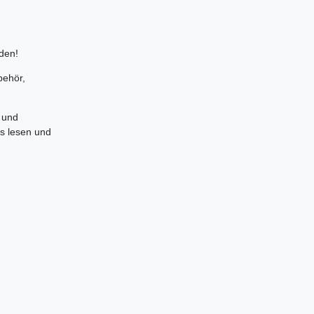
den!
behör,
 und
es lesen und