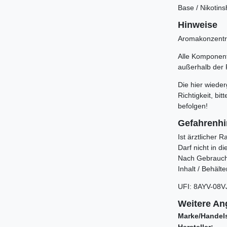
Base / Nikotin
Hinweise
Aromakonzentra
Alle Komponente
außerhalb der 
Die hier wiede
Richtigkeit, b
befolgen!
Gefahrenh
Ist ärztlicher 
Darf nicht in 
Nach Gebrauch
Inhalt / Behält
UFI
:
8AYV-08
Weitere An
Marke/Handel