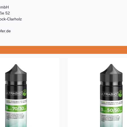
GmbH
aße 52
ock-Clarholz
fer.de