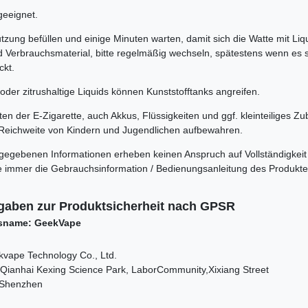
geeignet.
tzung befüllen und einige Minuten warten, damit sich die Watte mit Liq
d Verbrauchsmaterial, bitte regelmäßig wechseln, spätestens wenn es 
ckt.
oder zitrushaltige Liquids können Kunststofftanks angreifen.
n der E-Zigarette, auch Akkus, Flüssigkeiten und ggf. kleinteiliges Zu
Reichweite von Kindern und Jugendlichen aufbewahren.
rgegebenen Informationen erheben keinen Anspruch auf Vollständigkeit
itte immer die Gebrauchsinformation / Bedienungsanleitung des Produkt
gaben zur Produktsicherheit nach GPSR
sname: GeekVape
vape Technology Co., Ltd.
l, Qianhai Kexing Science Park, LaborCommunity,Xixiang Street
t Shenzhen