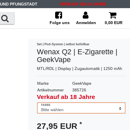
 UND PFUNGSTADT
VERKAUF AB 18 JAHRE
Folge uns
Anmelden
0,00 EUR
Set | Pod-System | selbst befüllbar
Wenax Q2 | E-Zigarette |
GeekVape
MTL/RDL | Display | Zugautomatik | 1250 mAh
Marke
GeekVape
Artikelnummer
385726
Verkauf ab 18 Jahre
FARBE
*
27,95 EUR