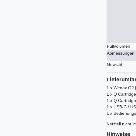
Füllvolumen
Abmessungen
Gewicht
Lieferumfa
1 x Wenax Q2 
1 x Q Cartridge
1 x Q Cartridg
1 x USB-C / U
1 x Bedienung
Netzteil nicht 
Hinweise