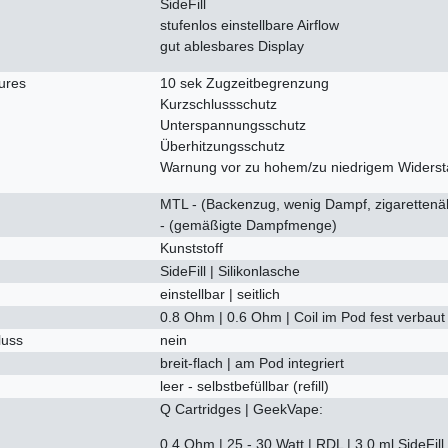
SideFill
stufenlos einstellbare Airflow
gut ablesbares Display
tures
10 sek Zugzeitbegrenzung
Kurzschlussschutz
Unterspannungsschutz
Überhitzungsschutz
Warnung vor zu hohem/zu niedrigem Widers
MTL - (Backenzug, wenig Dampf, zigarettenäh
- (gemäßigte Dampfmenge)
Kunststoff
SideFill | Silikonlasche
einstellbar | seitlich
0.8 Ohm | 0.6 Ohm | Coil im Pod fest verbaut
luss
nein
breit-flach | am Pod integriert
leer - selbstbefüllbar (refill)
Q Cartridges | GeekVape:
0.4 Ohm | 25 - 30 Watt | RDL | 3.0 ml SideFill