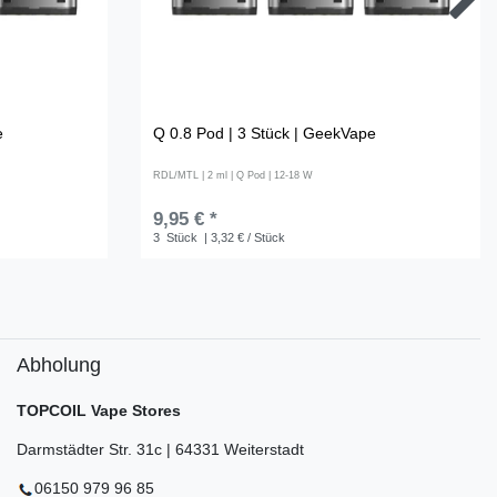
e
Q 0.8 Pod | 3 Stück | GeekVape
RDL/MTL | 2 ml | Q Pod | 12-18 W
9,95 € *
3
Stück
| 3,32 € / Stück
Abholung
TOPCOIL Vape Stores
Darmstädter Str. 31c | 64331 Weiterstadt
06150 979 96 85