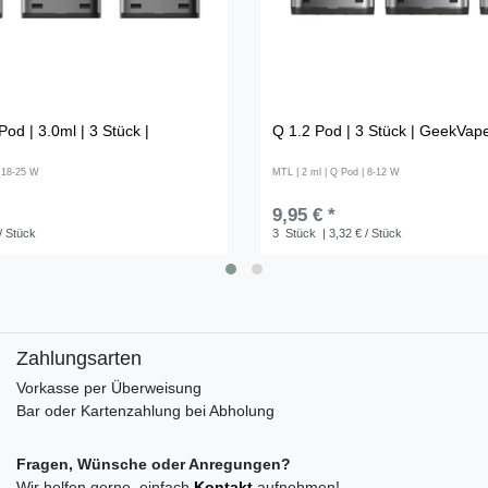
Pod | 3.0ml | 3 Stück |
Q 1.2 Pod | 3 Stück | GeekVap
| 18-25 W
MTL | 2 ml | Q Pod | 8-12 W
9,95 € *
/ Stück
3
Stück
| 3,32 € / Stück
Zahlungsarten
Vorkasse per Überweisung
Bar oder Kartenzahlung bei Abholung
Fragen, Wünsche oder Anregungen?
Wir helfen gerne, einfach
Kontakt
aufnehmen!