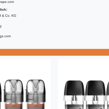
vape.com
lich:
 & Co. KG
g
igs.com