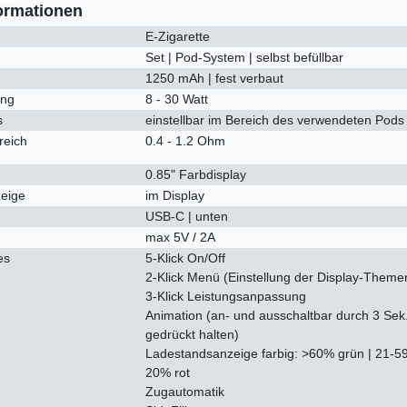
ormationen
E-Zigarette
Set | Pod-System | selbst befüllbar
1250 mAh | fest verbaut
ung
8 - 30 Watt
s
einstellbar im Bereich des verwendeten Pods
reich
0.4 - 1.2 Ohm
0.85" Farbdisplay
eige
im Display
USB-C | unten
max 5V / 2A
es
5-Klick On/Off
2-Klick Menü (Einstellung der Display-Theme
3-Klick Leistungsanpassung
Animation (an- und ausschaltbar durch 3 Sek
gedrückt halten)
Ladestandsanzeige farbig: >60% grün | 21-59
20% rot
Zugautomatik