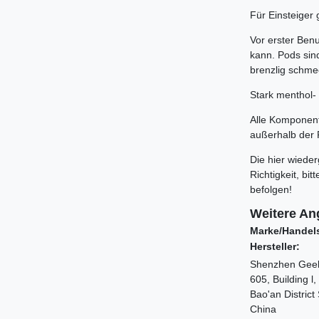
Für Einsteiger 
Vor erster Benu
kann. Pods sin
brenzlig schme
Stark menthol- 
Alle Komponente
außerhalb der 
Die hier wiede
Richtigkeit, b
befolgen!
Weitere An
Marke/Handel
Hersteller:
Shenzhen Geek
605, Building 
Bao'an Distric
China