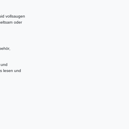
uid vollsaugen
seltsam oder
behör,
 und
es lesen und