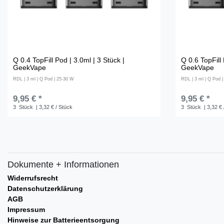
Q 0.4 TopFill Pod | 3.0ml | 3 Stück |
Q 0.6 TopFill 
GeekVape
GeekVape
RDL | 3 ml | Q Pod | 25-30 W
RDL | 3 ml | Q Pod 
9,95 € *
9,95 € *
3
Stück
| 3,32 € / Stück
3
Stück
| 3,32 € 
Dokumente + Informationen
Widerrufsrecht
Datenschutzerklärung
AGB
Impressum
Hinweise zur Batterieentsorgung