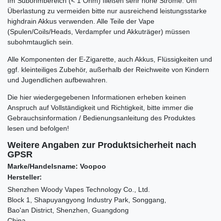
Im Subohmbereich (< 1 Ohm) fließen sehr hohe Ströme. Um
Überlastung zu vermeiden bitte nur ausreichend leistungsstarke
highdrain Akkus verwenden. Alle Teile der Vape
(Spulen/Coils/Heads, Verdampfer und Akkuträger) müssen
subohmtauglich sein.
Alle Komponenten der E-Zigarette, auch Akkus, Flüssigkeiten und
ggf. kleinteiliges Zubehör, außerhalb der Reichweite von Kindern
und Jugendlichen aufbewahren.
Die hier wiedergegebenen Informationen erheben keinen
Anspruch auf Vollständigkeit und Richtigkeit, bitte immer die
Gebrauchsinformation / Bedienungsanleitung des Produktes
lesen und befolgen!
Weitere Angaben zur Produktsicherheit nach
GPSR
Marke/Handelsname: Voopoo
Hersteller:
Shenzhen Woody Vapes Technology Co., Ltd.
Block 1, Shapuyangyong Industry Park, Songgang,
Bao'an District, Shenzhen, Guangdong
China