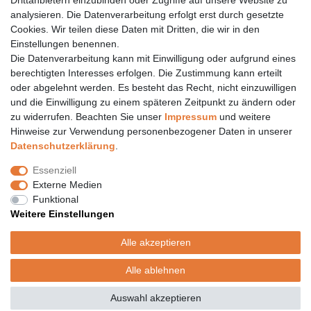
Drittanbietern einzubinden oder Zugriffe auf unsere Website zu
Öffnungszeiten finden Sie hier:
www.topcoil.de
analysieren. Die Datenverarbeitung erfolgt erst durch gesetzte
Cookies. Wir teilen diese Daten mit Dritten, die wir in den
Newsletter
E-MAIL **
Einstellungen benennen.
Honig
Die Datenverarbeitung kann mit Einwilligung oder aufgrund eines
Daten­schutz­erklärung
berechtigten Interesses erfolgen. Die Zustimmung kann erteilt
Hiermit bestätige ich, dass ich die
gelesen habe.
Meine Einwilligung kann ich jederzeit widerrufen.**
oder abgelehnt werden. Es besteht das Recht, nicht einzuwilligen
und die Einwilligung zu einem späteren Zeitpunkt zu ändern oder
zu widerrufen. Beachten Sie unser
Impressum
und weitere
Abonnieren
Hinweise zur Verwendung personenbezogener Daten in unserer
** Hierbei handelt es sich um ein Pflichtfeld.
Daten­schutz­erklärung
.
Versand
Essenziell
Versandinformation
Externe Medien
Versandkosten nur 4,90€
Funktional
- kostenfrei ab 39€ Warenwert
Weitere Einstellungen
- nur innerhalb Deutschlands
- mit
Alle akzeptieren
Alle ablehnen
© Copyright 2020 Topcoil Jennifer Haas. Alle Rechte vorbehalten.
Auswahl akzeptieren