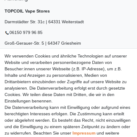
TOPCOIL Vape Stores
Darmstädter Str. 31c | 64331 Weiterstadt
06150 979 96 85
Groß-Gerauer-Str. 5 | 64347 Griesheim
06155 834 88 58
Wir verwenden Cookies und ähnliche Technologien auf unserer
Website und verarbeiten personenbezogene Daten von
Eberstädter Str. 21 | 64319 Pfungstadt
Besucher:innen unserer Webseite (z.B. IP-Adresse), um z.B.
Inhalte und Anzeigen zu personalisieren, Medien von
06157 984 88 55
Drittanbietern einzubinden oder Zugriffe auf unsere Website zu
Öffnungszeiten finden Sie hier:
www.topcoil.de
analysieren. Die Datenverarbeitung erfolgt erst durch gesetzte
Cookies. Wir teilen diese Daten mit Dritten, die wir in den
Newsletter
E-MAIL **
Einstellungen benennen.
Honig
Die Datenverarbeitung kann mit Einwilligung oder aufgrund eines
Daten­schutz­erklärung
berechtigten Interesses erfolgen. Die Zustimmung kann erteilt
Hiermit bestätige ich, dass ich die
gelesen habe.
Meine Einwilligung kann ich jederzeit widerrufen.**
oder abgelehnt werden. Es besteht das Recht, nicht einzuwilligen
und die Einwilligung zu einem späteren Zeitpunkt zu ändern oder
zu widerrufen. Beachten Sie unser
Impressum
und weitere
Abonnieren