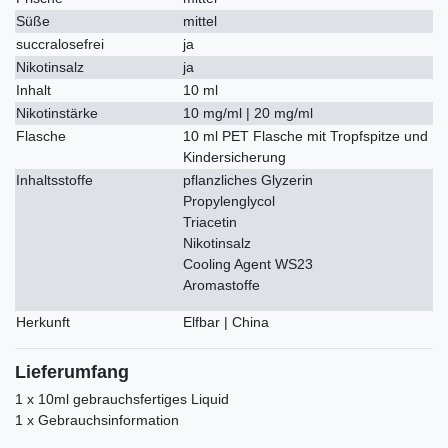
Süße
mittel
succralosefrei
ja
Nikotinsalz
ja
Inhalt
10 ml
Nikotinstärke
10 mg/ml | 20 mg/ml
Flasche
10 ml PET Flasche mit Tropfspitze und
Kindersicherung
Inhaltsstoffe
pflanzliches Glyzerin
Propylenglycol
Triacetin
Nikotinsalz
Cooling Agent WS23
Aromastoffe
Herkunft
Elfbar | China
Lieferumfang
1 x 10ml gebrauchsfertiges Liquid
1 x Gebrauchsinformation