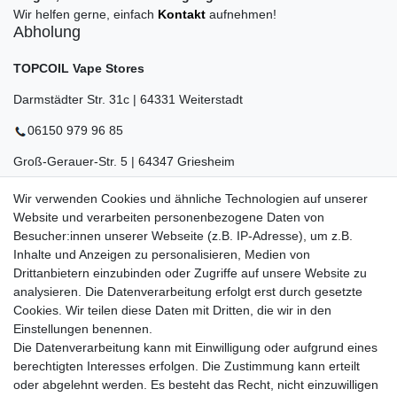
Wir helfen gerne, einfach
Kontakt
aufnehmen!
Abholung
TOPCOIL Vape Stores
Darmstädter Str. 31c | 64331 Weiterstadt
06150 979 96 85
Groß-Gerauer-Str. 5 | 64347 Griesheim
06155 834 88 58
Wir verwenden Cookies und ähnliche Technologien auf unserer
Website und verarbeiten personenbezogene Daten von
Eberstädter Str. 21 | 64319 Pfungstadt
Besucher:innen unserer Webseite (z.B. IP-Adresse), um z.B.
Inhalte und Anzeigen zu personalisieren, Medien von
06157 984 88 55
Drittanbietern einzubinden oder Zugriffe auf unsere Website zu
Öffnungszeiten finden Sie hier:
www.topcoil.de
analysieren. Die Datenverarbeitung erfolgt erst durch gesetzte
Cookies. Wir teilen diese Daten mit Dritten, die wir in den
Newsletter
E-MAIL **
Einstellungen benennen.
Honig
Die Datenverarbeitung kann mit Einwilligung oder aufgrund eines
Daten­schutz­erklärung
berechtigten Interesses erfolgen. Die Zustimmung kann erteilt
Hiermit bestätige ich, dass ich die
gelesen habe.
Meine Einwilligung kann ich jederzeit widerrufen.**
oder abgelehnt werden. Es besteht das Recht, nicht einzuwilligen