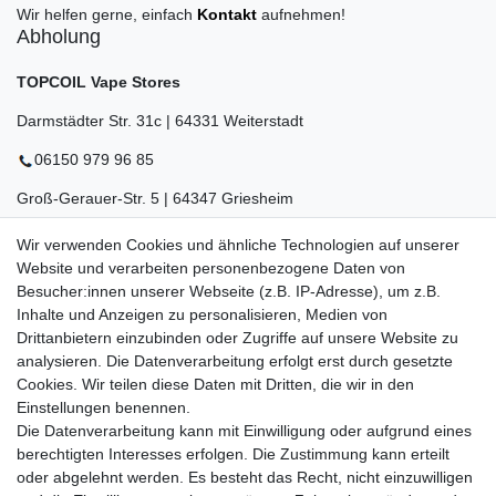
Wir helfen gerne, einfach
Kontakt
aufnehmen!
Abholung
TOPCOIL Vape Stores
Darmstädter Str. 31c | 64331 Weiterstadt
06150 979 96 85
Groß-Gerauer-Str. 5 | 64347 Griesheim
06155 834 88 58
Wir verwenden Cookies und ähnliche Technologien auf unserer
Website und verarbeiten personenbezogene Daten von
Eberstädter Str. 21 | 64319 Pfungstadt
Besucher:innen unserer Webseite (z.B. IP-Adresse), um z.B.
06157 984 88 55
Inhalte und Anzeigen zu personalisieren, Medien von
Drittanbietern einzubinden oder Zugriffe auf unsere Website zu
Öffnungszeiten finden Sie hier:
www.topcoil.de
analysieren. Die Datenverarbeitung erfolgt erst durch gesetzte
Cookies. Wir teilen diese Daten mit Dritten, die wir in den
Newsletter
E-MAIL **
Einstellungen benennen.
Honig
Die Datenverarbeitung kann mit Einwilligung oder aufgrund eines
Daten­schutz­erklärung
berechtigten Interesses erfolgen. Die Zustimmung kann erteilt
Hiermit bestätige ich, dass ich die
gelesen habe.
Meine Einwilligung kann ich jederzeit widerrufen.**
oder abgelehnt werden. Es besteht das Recht, nicht einzuwilligen