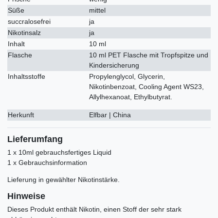
Süße
mittel
succralosefrei
ja
Nikotinsalz
ja
Inhalt
10 ml
Flasche
10 ml PET Flasche mit Tropfspitze und
Kindersicherung
Inhaltsstoffe
Propylenglycol, Glycerin,
Nikotinbenzoat, Cooling Agent WS23,
Allylhexanoat, Ethylbutyrat.
Herkunft
Elfbar | China
Lieferumfang
1 x 10ml gebrauchsfertiges Liquid
1 x Gebrauchsinformation
Lieferung in gewählter Nikotinstärke.
Hinweise
Dieses Produkt enthält Nikotin, einen Stoff der sehr stark