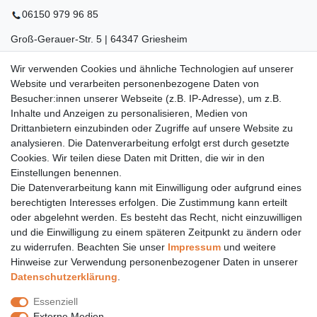
06150 979 96 85
Groß-Gerauer-Str. 5 | 64347 Griesheim
06155 834 88 58
Wir verwenden Cookies und ähnliche Technologien auf unserer
Website und verarbeiten personenbezogene Daten von
Eberstädter Str. 21 | 64319 Pfungstadt
Besucher:innen unserer Webseite (z.B. IP-Adresse), um z.B.
Inhalte und Anzeigen zu personalisieren, Medien von
06157 984 88 55
Drittanbietern einzubinden oder Zugriffe auf unsere Website zu
Öffnungszeiten finden Sie hier:
www.topcoil.de
analysieren. Die Datenverarbeitung erfolgt erst durch gesetzte
Cookies. Wir teilen diese Daten mit Dritten, die wir in den
Newsletter
E-MAIL **
Einstellungen benennen.
Honig
Die Datenverarbeitung kann mit Einwilligung oder aufgrund eines
Daten­schutz­erklärung
berechtigten Interesses erfolgen. Die Zustimmung kann erteilt
Hiermit bestätige ich, dass ich die
gelesen habe.
Meine Einwilligung kann ich jederzeit widerrufen.**
oder abgelehnt werden. Es besteht das Recht, nicht einzuwilligen
und die Einwilligung zu einem späteren Zeitpunkt zu ändern oder
zu widerrufen. Beachten Sie unser
Impressum
und weitere
Abonnieren
Hinweise zur Verwendung personenbezogener Daten in unserer
** Hierbei handelt es sich um ein Pflichtfeld.
Daten­schutz­erklärung
.
Versand
Essenziell
Versandinformation
Externe Medien