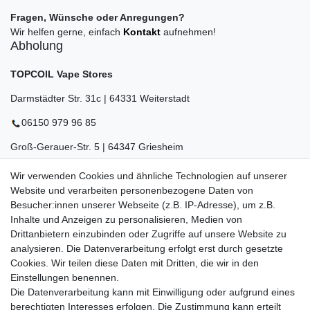
Fragen, Wünsche oder Anregungen?
Wir helfen gerne, einfach
Kontakt
aufnehmen!
Abholung
TOPCOIL Vape Stores
Darmstädter Str. 31c | 64331 Weiterstadt
06150 979 96 85
Groß-Gerauer-Str. 5 | 64347 Griesheim
06155 834 88 58
Wir verwenden Cookies und ähnliche Technologien auf unserer
Website und verarbeiten personenbezogene Daten von
Eberstädter Str. 21 | 64319 Pfungstadt
Besucher:innen unserer Webseite (z.B. IP-Adresse), um z.B.
06157 984 88 55
Inhalte und Anzeigen zu personalisieren, Medien von
Drittanbietern einzubinden oder Zugriffe auf unsere Website zu
Öffnungszeiten finden Sie hier:
www.topcoil.de
analysieren. Die Datenverarbeitung erfolgt erst durch gesetzte
Cookies. Wir teilen diese Daten mit Dritten, die wir in den
Newsletter
E-MAIL **
Einstellungen benennen.
Honig
Die Datenverarbeitung kann mit Einwilligung oder aufgrund eines
Daten­schutz­erklärung
berechtigten Interesses erfolgen. Die Zustimmung kann erteilt
Hiermit bestätige ich, dass ich die
gelesen habe.