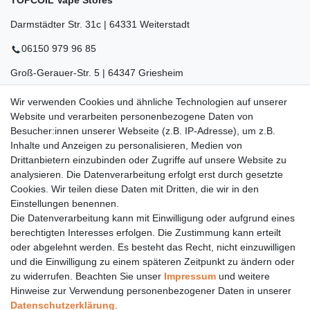
TOPCOIL Vape Stores
Darmstädter Str. 31c | 64331 Weiterstadt
06150 979 96 85
Groß-Gerauer-Str. 5 | 64347 Griesheim
06155 834 88 58
Wir verwenden Cookies und ähnliche Technologien auf unserer
Website und verarbeiten personenbezogene Daten von
Eberstädter Str. 21 | 64319 Pfungstadt
Besucher:innen unserer Webseite (z.B. IP-Adresse), um z.B.
Inhalte und Anzeigen zu personalisieren, Medien von
06157 984 88 55
Drittanbietern einzubinden oder Zugriffe auf unsere Website zu
Öffnungszeiten finden Sie hier:
www.topcoil.de
analysieren. Die Datenverarbeitung erfolgt erst durch gesetzte
Cookies. Wir teilen diese Daten mit Dritten, die wir in den
Newsletter
E-MAIL **
Einstellungen benennen.
Honig
Die Datenverarbeitung kann mit Einwilligung oder aufgrund eines
Daten­schutz­erklärung
berechtigten Interesses erfolgen. Die Zustimmung kann erteilt
Hiermit bestätige ich, dass ich die
gelesen habe.
Meine Einwilligung kann ich jederzeit widerrufen.**
oder abgelehnt werden. Es besteht das Recht, nicht einzuwilligen
und die Einwilligung zu einem späteren Zeitpunkt zu ändern oder
zu widerrufen. Beachten Sie unser
Impressum
und weitere
Abonnieren
Hinweise zur Verwendung personenbezogener Daten in unserer
** Hierbei handelt es sich um ein Pflichtfeld.
Daten­schutz­erklärung
.