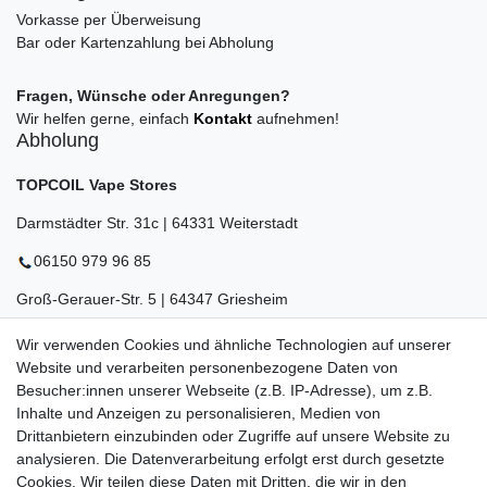
Vorkasse per Überweisung
Bar oder Kartenzahlung bei Abholung
Fragen, Wünsche oder Anregungen?
Wir helfen gerne, einfach
Kontakt
aufnehmen!
Abholung
TOPCOIL Vape Stores
Darmstädter Str. 31c | 64331 Weiterstadt
06150 979 96 85
Groß-Gerauer-Str. 5 | 64347 Griesheim
06155 834 88 58
Wir verwenden Cookies und ähnliche Technologien auf unserer
Website und verarbeiten personenbezogene Daten von
Eberstädter Str. 21 | 64319 Pfungstadt
Besucher:innen unserer Webseite (z.B. IP-Adresse), um z.B.
Inhalte und Anzeigen zu personalisieren, Medien von
06157 984 88 55
Drittanbietern einzubinden oder Zugriffe auf unsere Website zu
Öffnungszeiten finden Sie hier:
www.topcoil.de
analysieren. Die Datenverarbeitung erfolgt erst durch gesetzte
Cookies. Wir teilen diese Daten mit Dritten, die wir in den