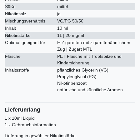
Süße
mittel
Nikotinsalz
ja
Mischungsverhältnis
VG/PG 50/50
Inhalt
10 ml
Nikotinstärke
11 | 20 mg/ml
Optimal geeignet für
E-Zigaretten mit zigarettenähnlichem
Zug | Zugart MTL
Flasche
PET Flasche mit Tropfspitze und
Kindersicherung
Inhaltsstoffe
pflanzliches Glycerin (VG)
Propylenglycol (PG)
Nikotinbenzoat
natürliche und künstliche Aromen
Lieferumfang
1 x 10ml Liquid
1 x Gebrauchsinformation
Lieferung in gewählter Nikotinstärke.