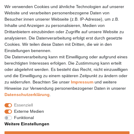
06155 834 88 58
Wir verwenden Cookies und ähnliche Technologien auf unserer
Website und verarbeiten personenbezogene Daten von
Eberstädter Str. 21 | 64319 Pfungstadt
Besucher:innen unserer Webseite (z.B. IP-Adresse), um z.B.
06157 984 88 55
Inhalte und Anzeigen zu personalisieren, Medien von
Drittanbietern einzubinden oder Zugriffe auf unsere Website zu
Öffnungszeiten finden Sie hier:
www.topcoil.de
analysieren. Die Datenverarbeitung erfolgt erst durch gesetzte
Cookies. Wir teilen diese Daten mit Dritten, die wir in den
Newsletter
E-MAIL **
Einstellungen benennen.
Honig
Die Datenverarbeitung kann mit Einwilligung oder aufgrund eines
Daten­schutz­erklärung
berechtigten Interesses erfolgen. Die Zustimmung kann erteilt
Hiermit bestätige ich, dass ich die
gelesen habe.
Meine Einwilligung kann ich jederzeit widerrufen.**
oder abgelehnt werden. Es besteht das Recht, nicht einzuwilligen
und die Einwilligung zu einem späteren Zeitpunkt zu ändern oder
zu widerrufen. Beachten Sie unser
Impressum
und weitere
Abonnieren
Hinweise zur Verwendung personenbezogener Daten in unserer
** Hierbei handelt es sich um ein Pflichtfeld.
Daten­schutz­erklärung
.
Versand
Essenziell
Versandinformation
Externe Medien
Versandkosten nur 4,90€
Funktional
- kostenfrei ab 39€ Warenwert
Weitere Einstellungen
- nur innerhalb Deutschlands