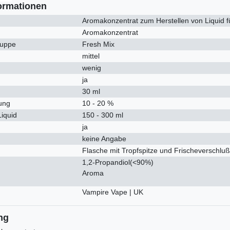
ormationen
Aromakonzentrat zum Herstellen von Liquid f
Aromakonzentrat
uppe
Fresh Mix
mittel
wenig
ja
30 ml
ung
10 - 20 %
Liquid
150 - 300 ml
ja
keine Angabe
Flasche mit Tropfspitze und Frischeverschluß
1,2-Propandiol(<90%)
Aroma
Vampire Vape | UK
ng