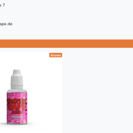
e 7
ape.de
Aroma