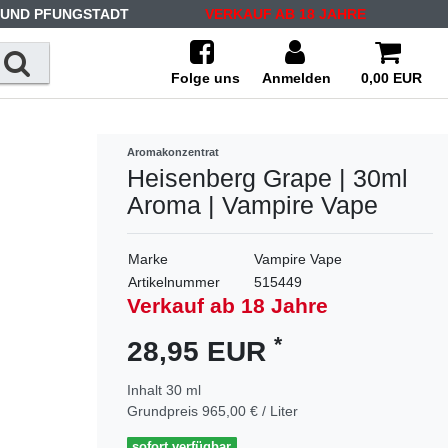
 UND PFUNGSTADT
VERKAUF AB 18 JAHRE
Folge uns
Anmelden
0,00 EUR
Aromakonzentrat
Heisenberg Grape | 30ml
Aroma | Vampire Vape
Marke
Vampire Vape
Artikelnummer
515449
Verkauf ab 18 Jahre
*
28,95 EUR
Inhalt
30
ml
Grundpreis
965,00 € / Liter
sofort verfügbar