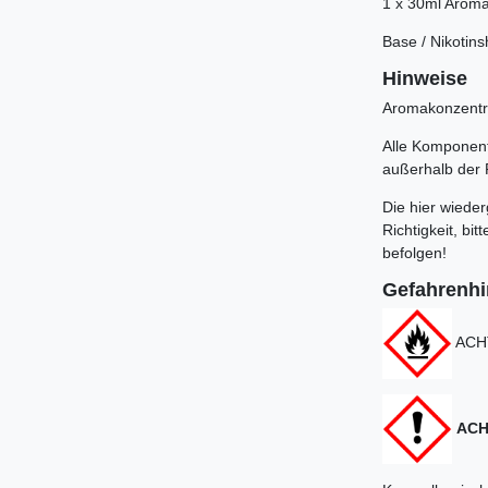
1 x 30ml Aroma
Base / Nikotin
Hinweise
Aromakonzentra
Alle Komponente
außerhalb der 
Die hier wiede
Richtigkeit, b
befolgen!
Gefahrenh
ACHT
ACH