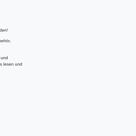
den!
behör,
 und
es lesen und