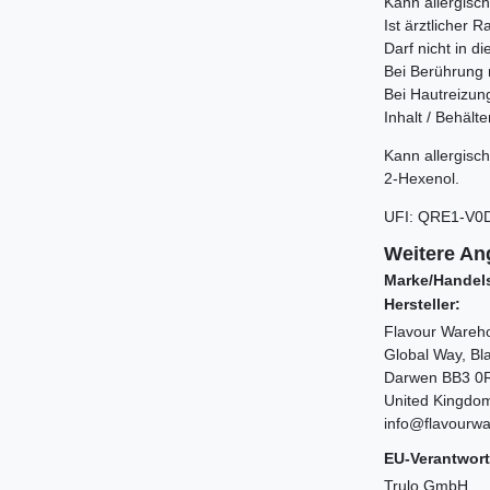
Kann allergisc
Ist ärztlicher 
Darf nicht in 
Bei Berührung 
Bei Hautreizung
Inhalt / Behält
Kann allergisch
2-Hexenol.
UFI
:
QRE1-V0
Weitere An
Marke/Handel
Hersteller:
Flavour Wareh
Global Way, Bl
Darwen BB3 
United Kingdo
info@flavourw
EU-Verantwort
Trulo GmbH