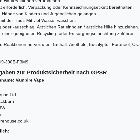
he Hautreaktionen verursachen.
Rat erforderlich, Verpackung oder Kennzeichnungsetikett bereithalten.
die Hände von Kindern und Jugendlichen gelangen.
mit der Haut: Mit viel Wasser waschen.
 oder -ausschlag: Ärztlichen Rat einholen / ärztliche Hilfe hinzuziehen.
er einer geeigneten Recycling- oder Entsorgungseinrichtung zuführen.
e Reaktionen hervorrufen. Enthält:
Anethole; Eucalyptol; Furaneol; Ora
D9-J00E-F3M9
gaben zur Produktsicherheit nach GPSR
sname: Vampire Vape
ouse Ltd
ackburn
0RW
m
arehouse.co.uk
lich: